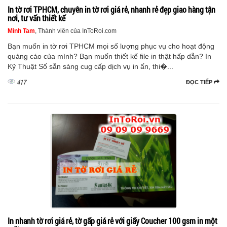
In tờ rơi TPHCM, chuyên in tờ rơi giá rẻ, nhanh rẻ đẹp giao hàng tận
nơi, tư vấn thiết kế
Minh Tam
, Thành viên của InToRoi.com
Bạn muốn in tờ rơi TPHCM mọi số lượng phục vụ cho hoạt động
quảng cáo của mình? Bạn muốn thiết kế file in thật hấp dẫn? In
Kỹ Thuật Số sẵn sàng cug cấp dịch vụ in ấn, thi�...
417
ĐỌC TIẾP
In nhanh tờ rơi giá rẻ, tờ gấp giá rẻ với giấy Coucher 100 gsm in một