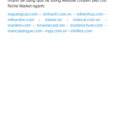
nhanh dễ dàng qua hệ thống website chuyên biệt cho
Niche Market ngành:
inquangcao.com
-
innhanh.com.vn
-
inthenhua.com
-
inthucdon.com
-
intoroi.vn
-
indecal.com.vn
-
inantem.com
-
innamecard.net
-
inanbrochure.com
-
inancatalogue.com
-
inpp.com.vn
-
inhiflex.com