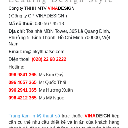
Công ty TNHH MTV
VINA
DESIGN
( Công ty CP VINADESIGN )
Mã số thuế:
030 567 45 18
Địa chỉ:
Toà nhà MBN Tower, 365 Lê Quang Định,
Phường 5, Bình Thạnh, Hồ Chí Minh 700000, Việt
Nam
Email:
in@inkythuatso.com
Điện thoại:
(028) 22 68 2222
Hotline:
096 9841 365
Ms Kim Quý
096 4657 365
Mr Quốc Thái
096 2941 365
Ms Hương Xuân
096 4212 365
Ms Mỹ Ngọc
Trung tâm in kỹ thuật số
trực thuộc
VINA
DEIGN
tiếp
cận cụ thể nhu cầu thiết kế và in ấn của khách hàng