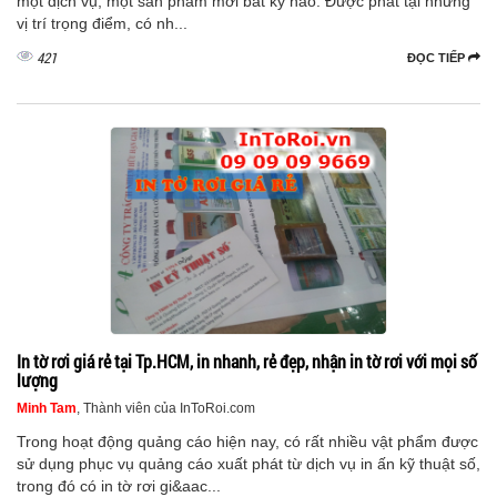
một dịch vụ, một sản phẩm mới bất kỳ nào. Được phát tại những
vị trí trọng điểm, có nh...
421
ĐỌC TIẾP
In tờ rơi giá rẻ tại Tp.HCM, in nhanh, rẻ đẹp, nhận in tờ rơi với mọi số
lượng
Minh Tam
, Thành viên của InToRoi.com
Trong hoạt động quảng cáo hiện nay, có rất nhiều vật phẩm được
sử dụng phục vụ quảng cáo xuất phát từ dịch vụ in ấn kỹ thuật số,
trong đó có in tờ rơi gi&aac...