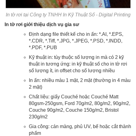
In tờ rơi tại Công ty TNHH In Kỹ Thuật Số - Digital Printing
In tờ rơi giới thiệu dịch vụ gia sư
Định dạng file thiết kế cho in ấn: *.AI, *.EPS,
*.CDR, *.Tiff, *.JPG, *.JPEG, *.PSD, *.INDD,
*.PDF, *.PUB
Kỹ thuật in: tùy thuộc số lượng in mà có 2 kỹ
thuật in tương ứng: in kỹ thuật số cho in tờ rơi
số lượng ít, in offset cho số lượng nhiều
In ấn: nhiều màu 1 mặt, 2 mặt (thường in 4 màu
2 mặt)
Chất liệu: giấy Couché hoặc Couché Matt
80gsm-250gsm, Ford 70g/m2, 80g/m2, 90g/m2,
Couche 90g/m2, Couche 150g/m2, Bristol
230g/m2
Gia công: cán màng, phủ UV, bế hoặc cắt thành
phẩm