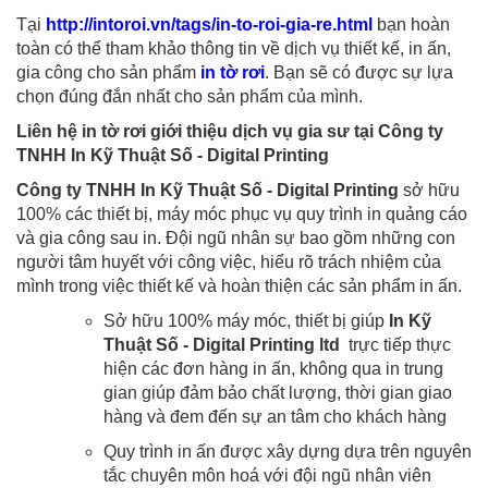
Tại
http://intoroi.vn/tags/in-to-roi-gia-re.html
bạn hoàn
toàn có thể tham khảo thông tin về dịch vụ thiết kế, in ấn,
gia công cho sản phẩm
in tờ rơi
. Bạn sẽ có được sự lựa
chọn đúng đắn nhất cho sản phẩm của mình.
Liên hệ in tờ rơi giới thiệu dịch vụ gia sư tại Công ty
TNHH In Kỹ Thuật Số - Digital Printing
Công ty TNHH In Kỹ Thuật Số - Digital Printing
sở hữu
100% các thiết bị, máy móc phục vụ quy trình in quảng cáo
và gia công sau in. Đội ngũ nhân sự bao gồm những con
người tâm huyết với công việc, hiểu rõ trách nhiệm của
mình trong việc thiết kế và hoàn thiện các sản phẩm in ấn.
Sở hữu 100% máy móc, thiết bị giúp
In Kỹ
Thuật Số - Digital Printing ltd
trực tiếp thực
hiện các đơn hàng in ấn, không qua in trung
gian giúp đảm bảo chất lượng, thời gian giao
hàng và đem đến sự an tâm cho khách hàng
Quy trình in ấn được xây dựng dựa trên nguyên
tắc chuyên môn hoá với đội ngũ nhân viên