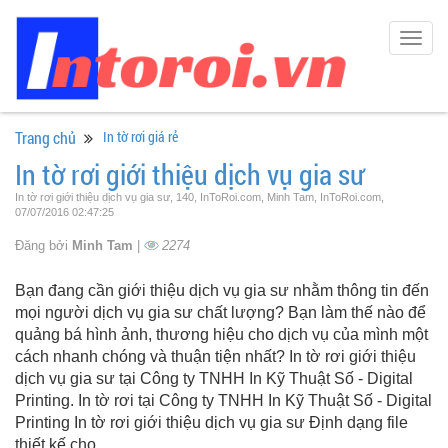
Togg
navig
Trang chủ
In tờ rơi giá rẻ
In tờ rơi giới thiệu dịch vụ gia sư
In tờ rơi giới thiệu dịch vụ gia sư, 140, InToRoi.com, Minh Tam, InToRoi.com,
07/07/2016 02:47:25
Đăng bởi
Minh Tam
|
2274
Bạn đang cần giới thiệu dịch vụ gia sư nhằm thông tin đến
mọi người dịch vụ gia sư chất lượng? Bạn làm thế nào để
quảng bá hình ảnh, thương hiệu cho dịch vụ của mình một
cách nhanh chóng và thuận tiện nhất? In tờ rơi giới thiệu
dịch vụ gia sư tại Công ty TNHH In Kỹ Thuật Số - Digital
Printing. In tờ rơi tại Công ty TNHH In Kỹ Thuật Số - Digital
Printing In tờ rơi giới thiệu dịch vụ gia sư Định dạng file
thiết kế cho