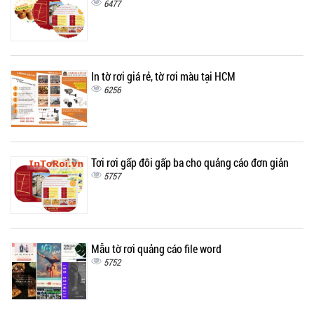
6477
In tờ rơi giá rẻ, tờ rơi màu tại HCM
6256
Tơi rơi gấp đôi gấp ba cho quảng cáo đơn giản
5757
Mẫu tờ rơi quảng cáo file word
5752