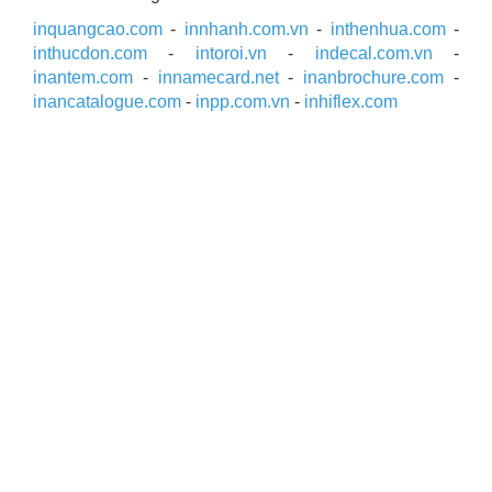
inquangcao.com
-
innhanh.com.vn
-
inthenhua.com
-
inthucdon.com
-
intoroi.vn
-
indecal.com.vn
-
inantem.com
-
innamecard.net
-
inanbrochure.com
-
inancatalogue.com
-
inpp.com.vn
-
inhiflex.com