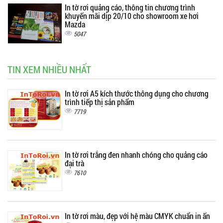
In tờ rơi quảng cáo, thông tin chương trình
khuyến mãi dịp 20/10 cho showroom xe hơi
Mazda
5047
TIN XEM NHIỀU NHẤT
In tờ rơi A5 kích thước thông dụng cho chương
trình tiếp thị sản phẩm
7719
In tờ rơi trắng đen nhanh chóng cho quảng cáo
đại trà
7610
In tờ rơi màu, đẹp với hệ màu CMYK chuẩn in ấn