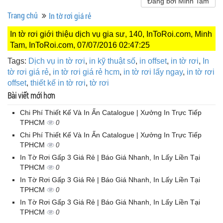
Đăng bởi Minh Tam
Trang chủ
In tờ rơi giá rẻ
In tờ rơi giới thiệu dịch vụ gia sư, 140, InToRoi.com, Minh
Tam, InToRoi.com, 07/07/2016 02:47:25
Tags:
Dịch vụ in tờ rơi
,
in kỹ thuật số
,
in offset
,
in tờ rơi
,
In
tờ rơi giá rẻ
,
in tờ rơi giá rẻ hcm
,
in tờ rơi lấy ngay
,
in tờ rơi
offset
,
thiết kế in tờ rơi
,
tờ rơi
Bài viết mới hơn
Chi Phí Thiết Kế Và In Ấn Catalogue | Xưởng In Trực Tiếp
TPHCM
0
Chi Phí Thiết Kế Và In Ấn Catalogue | Xưởng In Trực Tiếp
TPHCM
0
In Tờ Rơi Gấp 3 Giá Rẻ | Báo Giá Nhanh, In Lấy Liền Tại
TPHCM
0
In Tờ Rơi Gấp 3 Giá Rẻ | Báo Giá Nhanh, In Lấy Liền Tại
TPHCM
0
In Tờ Rơi Gấp 3 Giá Rẻ | Báo Giá Nhanh, In Lấy Liền Tại
TPHCM
0