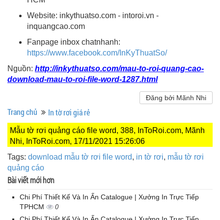
Website: inkythuatso.com - intoroi.vn -
inquangcao.com
Fanpage inbox chatnhanh:
https://www.facebook.com/InKyThuatSo/
Nguồn:
http://inkythuatso.com/mau-to-roi-quang-cao-
download-mau-to-roi-file-word-1287.html
Đăng bởi Mãnh Nhi
Trang chủ
In tờ rơi giá rẻ
Mẫu tờ rơi quảng cáo file word, 388, InToRoi.com, Mãnh
Nhi, InToRoi.com, 17/11/2021 15:26:06
Tags:
download mẫu tờ rơi file word
,
in tờ rơi
,
mẫu tờ rơi
quảng cáo
Bài viết mới hơn
Chi Phí Thiết Kế Và In Ấn Catalogue | Xưởng In Trực Tiếp
TPHCM
0
Chi Phí Thiết Kế Và In Ấn Catalogue | Xưởng In Trực Tiếp