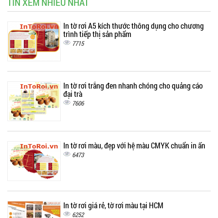
TIN XEM NHIỀU NHẤT
In tờ rơi A5 kích thước thông dụng cho chương
trình tiếp thị sản phẩm
7715
In tờ rơi trắng đen nhanh chóng cho quảng cáo
đại trà
7606
In tờ rơi màu, đẹp với hệ màu CMYK chuẩn in ấn
6473
In tờ rơi giá rẻ, tờ rơi màu tại HCM
6252