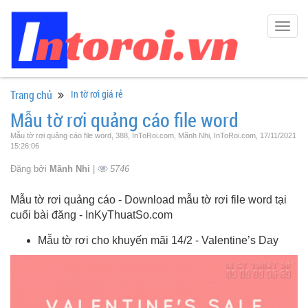
Togg
navig
Trang chủ
In tờ rơi giá rẻ
Mẫu tờ rơi quảng cáo file word
Mẫu tờ rơi quảng cáo file word, 388, InToRoi.com, Mãnh Nhi, InToRoi.com, 17/11/2021
15:26:06
Đăng bởi
Mãnh Nhi
|
5746
Mẫu tờ rơi quảng cáo - Download mẫu tờ rơi file word tại
cuối bài đăng - InKyThuatSo.com
Mẫu tờ rơi cho khuyến mãi 14/2 - Valentine’s Day