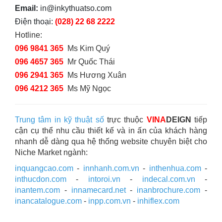
Email:
in@inkythuatso.com
Điện thoại:
(028) 22 68 2222
Hotline:
096 9841 365
Ms Kim Quý
096 4657 365
Mr Quốc Thái
096 2941 365
Ms Hương Xuân
096 4212 365
Ms Mỹ Ngọc
Trung tâm in kỹ thuật số
trực thuộc
VINA
DEIGN
tiếp
cận cụ thể nhu cầu thiết kế và in ấn của khách hàng
nhanh dễ dàng qua hệ thống website chuyên biệt cho
Niche Market ngành:
inquangcao.com
-
innhanh.com.vn
-
inthenhua.com
-
inthucdon.com
-
intoroi.vn
-
indecal.com.vn
-
inantem.com
-
innamecard.net
-
inanbrochure.com
-
inancatalogue.com
-
inpp.com.vn
-
inhiflex.com