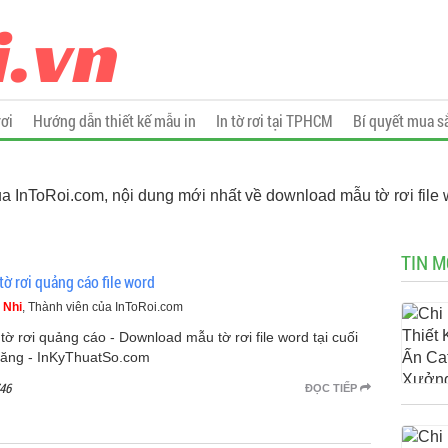
rơi
Hướng dẫn thiết kế mẫu in
In tờ rơi tại TPHCM
Bí quyết mua s
ủa InToRoi.com, nội dung mới nhất về download mẫu tờ rơi file 
TIN M
ờ rơi quảng cáo file word
 Nhi
, Thành viên của InToRoi.com
tờ rơi quảng cáo - Download mẫu tờ rơi file word tại cuối
đăng - InKyThuatSo.com
46
ĐỌC TIẾP