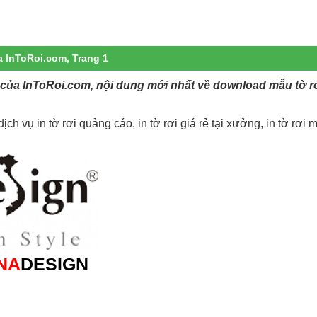
a InToRoi.com, Trang 1
g của InToRoi.com, nội dung mới nhất về download mẫu tờ rơi
ch vụ in tờ rơi quảng cáo, in tờ rơi giá rẻ tại xưởng, in tờ rơi m
NA
DESIGN