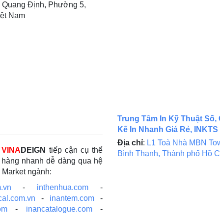
 Quang Định, Phường 5,
iệt Nam
Trung Tâm In Kỹ Thuật Số, 
Kế In Nhanh Giá Rẻ, INKTS
Địa chỉ
:
L1 Toà Nhà MBN Tow
c
VINA
DEIGN
tiếp cận cụ thể
Bình Thạnh, Thành phố Hồ C
ch hàng nhanh dễ dàng qua hệ
e Market ngành:
.vn
-
inthenhua.com
-
cal.com.vn
-
inantem.com
-
om
-
inancatalogue.com
-