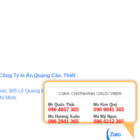
Công Ty In Ấn Quảng Cáo. Thiết
er, 365 Lê Quang Định, Phường 5,
CSKH: CHATNHANH / ZALO / VIBER
hí Minh
Mr Quốc Thái
Ms Kim Quý
096 4657 365
096 9841 365
Ms Hương Xuân
Ms Mỹ Ngọc
096 2941 365
096 4212 365