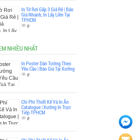
In Tờ Rơi Gấp 3 Giá Rẻ | Báo
Giá Nhanh, In Lấy Liền Tại
TPHCM
0
EM NHIỀU NHẤT
In Poster Dán Tường Theo
Yêu Cầu | Báo Giá Tại Xưởng
0
Chi Phí Thiết Kế Và In Ấn
Catalogue | Xưởng In Trực
Tiếp TPHCM
0