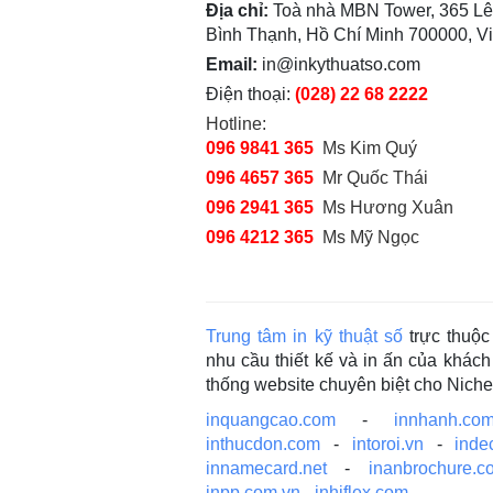
Địa chỉ:
Toà nhà MBN Tower, 365 Lê
Bình Thạnh, Hồ Chí Minh 700000, V
Email:
in@inkythuatso.com
Điện thoại:
(028) 22 68 2222
Hotline:
096 9841 365
Ms Kim Quý
096 4657 365
Mr Quốc Thái
096 2941 365
Ms Hương Xuân
096 4212 365
Ms Mỹ Ngọc
Trung tâm in kỹ thuật số
trực thuộ
nhu cầu thiết kế và in ấn của khá
thống website chuyên biệt cho Nich
inquangcao.com
-
innhanh.com
inthucdon.com
-
intoroi.vn
-
inde
innamecard.net
-
inanbrochure.c
inpp.com.vn
-
inhiflex.com