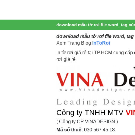
download mẫu tờ rơi file word, tag củ
download mẫu tờ rơi file word, ta
Xem Trang Blog
InToRoi
In tờ rơi giá rẻ tại TP.HCM cung cấp dị
rơi giá rẻ
Công ty TNHH MTV
VI
( Công ty CP VINADESIGN )
Mã số thuế:
030 567 45 18