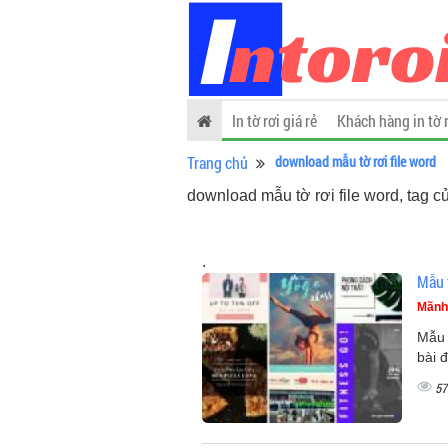
In tờ rơi giá rẻ
Khách hàng in tờ 
Trang chủ
download mẫu tờ rơi file word
download mẫu tờ rơi file word, tag c
.
Mẫu t
Mãnh
Mẫu 
bài 
57