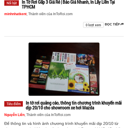
In Tờ Rơi Gấp 3 Giá Rẻ | Báo Giá Nhanh, In Lấy Liền Tại
Nổi bật
TPHCM
minhnhatkent
, Thành viên của InToRoi.com
0 lượt xem
ĐỌC TIẾP
In tờ rơi quảng cáo, thông tin chương trình khuyến mãi
Tiêu điểm
dịp 20/10 cho showroom xe hơi Mazda
Nguyễn Liên
, Thành viên của InToRoi.com
Để thông tin và hình ảnh chương trình khuyến mãi dịp 20/10 từ