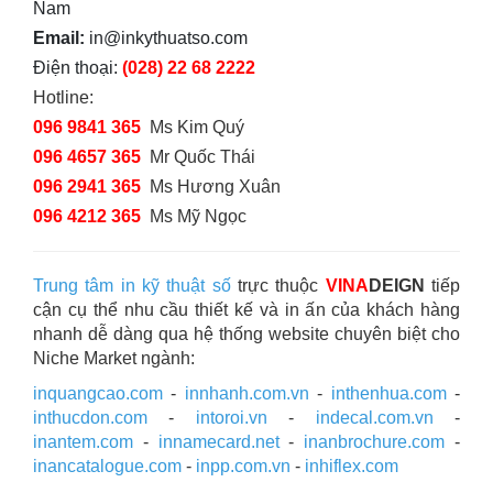
Nam
Email:
in@inkythuatso.com
Điện thoại:
(028) 22 68 2222
Hotline:
096 9841 365
Ms Kim Quý
096 4657 365
Mr Quốc Thái
096 2941 365
Ms Hương Xuân
096 4212 365
Ms Mỹ Ngọc
Trung tâm in kỹ thuật số
trực thuộc
VINA
DEIGN
tiếp
cận cụ thể nhu cầu thiết kế và in ấn của khách hàng
nhanh dễ dàng qua hệ thống website chuyên biệt cho
Niche Market ngành:
inquangcao.com
-
innhanh.com.vn
-
inthenhua.com
-
inthucdon.com
-
intoroi.vn
-
indecal.com.vn
-
inantem.com
-
innamecard.net
-
inanbrochure.com
-
inancatalogue.com
-
inpp.com.vn
-
inhiflex.com