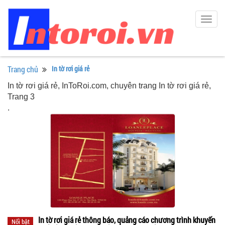
Togg
navig
Trang chủ
In tờ rơi giá rẻ
In tờ rơi giá rẻ, InToRoi.com, chuyên trang In tờ rơi giá rẻ,
Trang 3
.
In tờ rơi giá rẻ thông báo, quảng cáo chương trình khuyến
Nổi bật