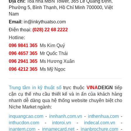
Địa chỉ:
Toà nhà MBN Tower, 365 Lê Quang Định,
Phường 5, Bình Thạnh, Hồ Chí Minh 700000, Việt
Nam
Email:
in@inkythuatso.com
Điện thoại:
(028) 22 68 2222
Hotline:
096 9841 365
Ms Kim Quý
096 4657 365
Mr Quốc Thái
096 2941 365
Ms Hương Xuân
096 4212 365
Ms Mỹ Ngọc
Trung tâm in kỹ thuật số
trực thuộc
VINA
DEIGN
tiếp
cận cụ thể nhu cầu thiết kế và in ấn của khách hàng
nhanh dễ dàng qua hệ thống website chuyên biệt cho
Niche Market ngành:
inquangcao.com
-
innhanh.com.vn
-
inthenhua.com
-
inthucdon.com
-
intoroi.vn
-
indecal.com.vn
-
inantem.com
-
innamecard.net
-
inanbrochure.com
-