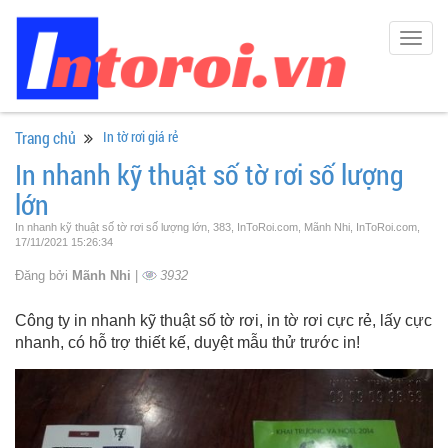
Togg
navig
Trang chủ
In tờ rơi giá rẻ
In nhanh kỹ thuật số tờ rơi số lượng
lớn
In nhanh kỹ thuật số tờ rơi số lượng lớn, 383, InToRoi.com, Mãnh Nhi, InToRoi.com,
17/11/2021 15:26:34
Đăng bởi
Mãnh Nhi
|
3932
Công ty in nhanh kỹ thuật số tờ rơi, in tờ rơi cực rẻ, lấy cực
nhanh, có hỗ trợ thiết kế, duyệt mẫu thử trước in!