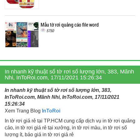
Mẫu tờ rơi quảng cáo file word
5750
In nhanh kỹ thuật số tờ rơi số lượng lớn, 383, Mãnh
Nhi, InToRoi.com, 17/11/2021 15:26:34
In nhanh kỹ thuật số tờ rơi số lượng lớn, 383,
InToRoi.com, Mãnh Nhi, InToRoi.com, 17/11/2021
15:26:34
Xem Trang Blog
InToRoi
In tờ rơi giá rẻ tại TP.HCM cung cấp dịch vụ in tờ rơi quảng
cáo, in tờ rơi giá rẻ tại xưởng, in tờ rơi màu, in tờ rơi số
lượng ít, báo giá in tờ rơi giá rẻ