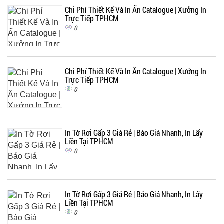
Chi Phí Thiết Kế Và In Ấn Catalogue | Xưởng In
Trực Tiếp TPHCM
0
Chi Phí Thiết Kế Và In Ấn Catalogue | Xưởng In
Trực Tiếp TPHCM
0
In Tờ Rơi Gấp 3 Giá Rẻ | Báo Giá Nhanh, In Lấy
Liền Tại TPHCM
0
In Tờ Rơi Gấp 3 Giá Rẻ | Báo Giá Nhanh, In Lấy
Liền Tại TPHCM
0