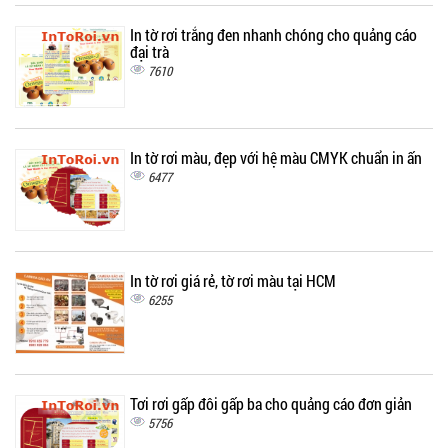
In tờ rơi trắng đen nhanh chóng cho quảng cáo
đại trà
7610
In tờ rơi màu, đẹp với hệ màu CMYK chuẩn in ấn
6477
In tờ rơi giá rẻ, tờ rơi màu tại HCM
6255
Tơi rơi gấp đôi gấp ba cho quảng cáo đơn giản
5756