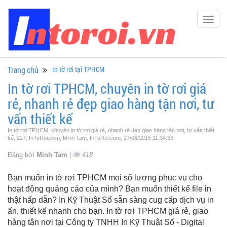
Togg
navig
Trang chủ
In tờ rơi tại TPHCM
In tờ rơi TPHCM, chuyên in tờ rơi giá
rẻ, nhanh rẻ đẹp giao hàng tận nơi, tư
vấn thiết kế
In tờ rơi TPHCM, chuyên in tờ rơi giá rẻ, nhanh rẻ đẹp giao hàng tận nơi, tư vấn thiết
kế, 227, InToRoi.com, Minh Tam, InToRoi.com, 27/06/2015 11:34:33
Đăng bởi
Minh Tam
|
418
Bạn muốn in tờ rơi TPHCM mọi số lượng phục vụ cho
hoạt động quảng cáo của mình? Bạn muốn thiết kế file in
thật hấp dẫn? In Kỹ Thuật Số sẵn sàng cug cấp dịch vụ in
ấn, thiết kế nhanh cho bạn. In tờ rơi TPHCM giá rẻ, giao
hàng tận nơi tại Công ty TNHH In Kỹ Thuật Số - Digital