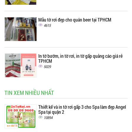
Mẫu tờ rơi đẹp cho quán beer tại TPHCM
4615
In tờ bướm, in tờ rơi, in tờ gấp quảng cáo giá rẻ
TPHCM
5029
TIN XEM NHIỀU NHẤT
Thiết kế và in tờ rơi gấp 3 cho Spa làm đẹp Angel
Spa tại quận 2
10894