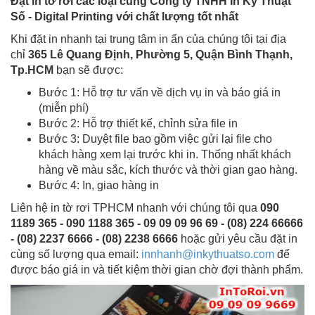
Đặt in tờ rơi các loại cùng Công ty TNHH In Kỹ Thuật
Số - Digital Printing với chất lượng tốt nhất
Khi đặt in nhanh tại trung tâm in ấn của chúng tôi tại địa
chỉ
365 Lê Quang Định, Phường 5, Quận Bình Thạnh,
Tp.HCM
bạn sẽ được:
Bước 1: Hỗ trợ tư vấn về dịch vụ in và báo giá in
(miễn phí)
Bước 2: Hỗ trợ thiết kế, chỉnh sửa file in
Bước 3: Duyệt file bao gồm việc gửi lại file cho
khách hàng xem lại trước khi in. Thống nhất khách
hàng về màu sắc, kích thước và thời gian gao hàng.
Bước 4: In, giao hàng in
Liên hệ in tờ rơi TPHCM nhanh với chúng tôi qua
090
1189 365 - 090 1188 365 - 09 09 09 96 69 - (08) 224 66666
- (08) 2237 6666 - (08) 2238 6666
hoặc gửi yêu cầu đặt in
cùng số lượng qua email:
innhanh@inkythuatso.com
để
được báo giá in và tiết kiệm thời gian chờ đợi thành phẩm.