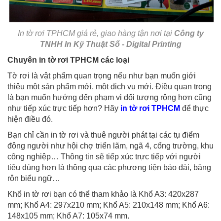
In tờ rơi TPHCM giá rẻ, giao hàng tận nơi tại
Công ty
TNHH In Kỹ Thuật Số - Digital Printing
Chuyên in tờ rơi TPHCM các loại
Tờ rơi là vật phẩm quan trọng nếu như bạn muốn giới
thiệu một sản phẩm mới, một dịch vụ mới. Điều quan trọng
là bạn muốn hướng đến phạm vi đối tượng rộng hơn cũng
như tiếp xúc trực tiếp hơn? Hãy
in tờ rơi TPHCM
để thực
hiện điều đó.
Bạn chỉ cần in tờ rơi và thuê người phát tại các tụ điểm
đông người như hội chợ triển lãm, ngã 4, cổng trường, khu
công nghiệp… Thông tin sẽ tiếp xúc trực tiếp với người
tiêu dùng hơn là thông qua các phương tiện báo đài, băng
rôn biểu ngữ…
Khổ in tờ rơi bạn có thể tham khảo là Khổ A3: 420x287
mm; Khổ A4: 297x210 mm; Khổ A5: 210x148 mm; Khổ A6:
148x105 mm; Khổ A7: 105x74 mm.