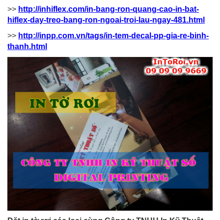
>>
http://inhiflex.com/in-bang-ron-quang-cao-in-bat-
hiflex-day-treo-bang-ron-ngoai-troi-lau-ngay-481.html
>>
http://inpp.com.vn/tags/in-tem-decal-pp-gia-re-binh-
thanh.html