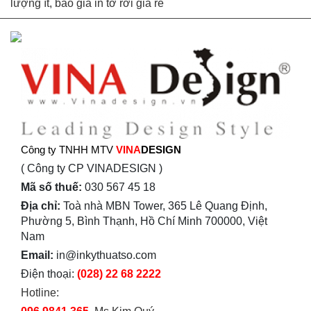
lượng ít, báo giá in tờ rơi giá rẻ
Công ty TNHH MTV
VINA
DESIGN
( Công ty CP VINADESIGN )
Mã số thuế:
030 567 45 18
Địa chỉ:
Toà nhà MBN Tower, 365 Lê Quang Định,
Phường 5, Bình Thạnh, Hồ Chí Minh 700000, Việt
Nam
Email:
in@inkythuatso.com
Điện thoại:
(028) 22 68 2222
Hotline: