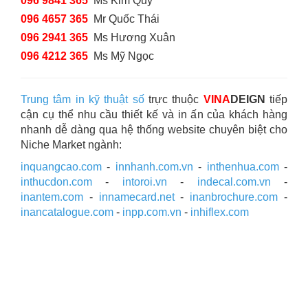
096 9841 365
Ms Kim Quý
096 4657 365
Mr Quốc Thái
096 2941 365
Ms Hương Xuân
096 4212 365
Ms Mỹ Ngọc
Trung tâm in kỹ thuật số
trực thuộc
VINA
DEIGN
tiếp
cận cụ thể nhu cầu thiết kế và in ấn của khách hàng
nhanh dễ dàng qua hệ thống website chuyên biệt cho
Niche Market ngành:
inquangcao.com
-
innhanh.com.vn
-
inthenhua.com
-
inthucdon.com
-
intoroi.vn
-
indecal.com.vn
-
inantem.com
-
innamecard.net
-
inanbrochure.com
-
inancatalogue.com
-
inpp.com.vn
-
inhiflex.com