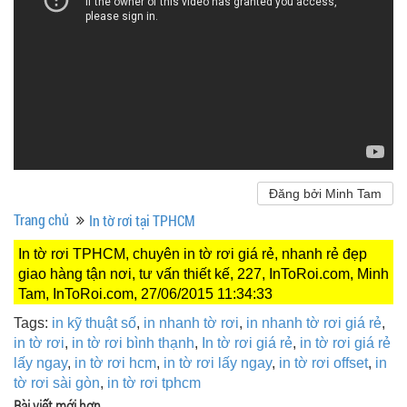
Đăng bởi Minh Tam
Trang chủ
In tờ rơi tại TPHCM
In tờ rơi TPHCM, chuyên in tờ rơi giá rẻ, nhanh rẻ đẹp
giao hàng tận nơi, tư vấn thiết kế, 227, InToRoi.com, Minh
Tam, InToRoi.com, 27/06/2015 11:34:33
Tags:
in kỹ thuật số
,
in nhanh tờ rơi
,
in nhanh tờ rơi giá rẻ
,
in tờ rơi
,
in tờ rơi bình thạnh
,
In tờ rơi giá rẻ
,
in tờ rơi giá rẻ
lấy ngay
,
in tờ rơi hcm
,
in tờ rơi lấy ngay
,
in tờ rơi offset
,
in
tờ rơi sài gòn
,
in tờ rơi tphcm
Bài viết mới hơn