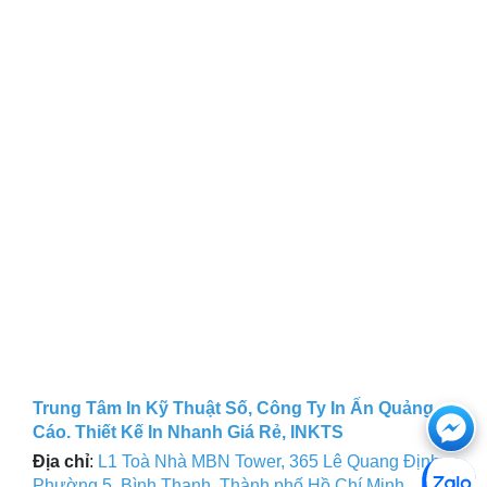
Trung Tâm In Kỹ Thuật Số, Công Ty In Ấn Quảng
Ch
Cáo. Thiết Kế In Nhanh Giá Rẻ, INKTS
với
Địa chỉ
:
L1 Toà Nhà MBN Tower, 365 Lê Quang Định,
Phường 5, Bình Thạnh, Thành phố Hồ Chí Minh