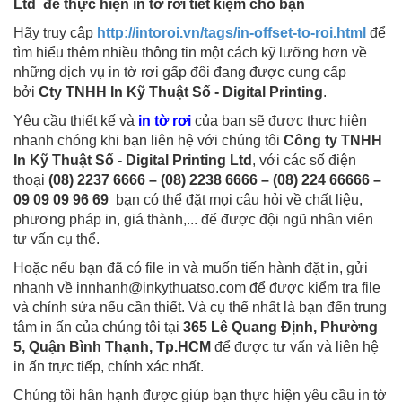
Ltd để thực hiện in tờ rơi tiết kiệm cho bạn
Hãy truy cập
http://intoroi.vn/tags/in-offset-to-roi.html
để
tìm hiểu thêm nhiều thông tin một cách kỹ lưỡng hơn về
những dịch vụ in tờ rơi gấp đôi đang được cung cấp
bởi
Cty TNHH In Kỹ Thuật Số - Digital Printing
.
Yêu cầu thiết kế và
in tờ rơi
của bạn sẽ được thực hiện
nhanh chóng khi bạn liên hệ với chúng tôi
Công ty TNHH
In Kỹ Thuật Số - Digital Printing Ltd
, với các số điện
thoại
(08) 2237 6666 – (08) 2238 6666 – (08) 224 66666 –
09 09 09 96 69
bạn có thể đặt mọi câu hỏi về chất liệu,
phương pháp in, giá thành,... để được đội ngũ nhân viên
tư vấn cụ thể.
Hoặc nếu bạn đã có file in và muốn tiến hành đặt in, gửi
nhanh về innhanh@inkythuatso.com để được kiểm tra file
và chỉnh sửa nếu cần thiết. Và cụ thể nhất là bạn đến trung
tâm in ấn của chúng tôi tại
365 Lê Quang Định, Phường
5, Quận Bình Thạnh, Tp.HCM
để được tư vấn và liên hệ
in ấn trực tiếp, chính xác nhất.
Chúng tôi hân hạnh được giúp bạn thực hiện yêu cầu in tờ