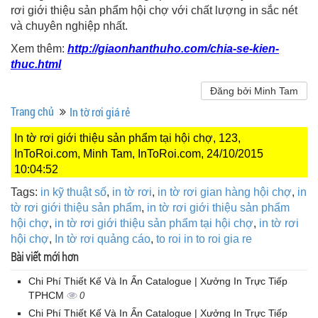
rơi giới thiệu sản phẩm hội chợ với chất lượng in sắc nét
và chuyên nghiệp nhất.
Xem thêm:
http://giaonhanthuho.com/chia-se-kien-
thuc.html
Đăng bởi Minh Tam
Trang chủ
In tờ rơi giá rẻ
In tờ rơi giới thiệu sản phẩm tại hội chợ, 123,
InToRoi.com, Minh Tam, InToRoi.com, 24/10/2015
10:04:52
Tags:
in kỹ thuật số
,
in tờ rơi
,
in tờ rơi gian hàng hội chợ
,
in
tờ rơi giới thiệu sản phẩm
,
in tờ rơi giới thiệu sản phẩm
hội chợ
,
in tờ rơi giới thiệu sản phẩm tại hội chợ
,
in tờ rơi
hội chợ
,
In tờ rơi quảng cáo
,
to roi in to roi gia re
Bài viết mới hơn
Chi Phí Thiết Kế Và In Ấn Catalogue | Xưởng In Trực Tiếp
TPHCM
0
Chi Phí Thiết Kế Và In Ấn Catalogue | Xưởng In Trực Tiếp