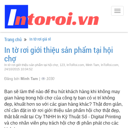
Togg
navig
Trang chủ
In tờ rơi giá rẻ
In tờ rơi giới thiệu sản phẩm tại hội
chợ
In tờ rơi giới thiệu sản phẩm tại hội chợ, 123, InToRoi.com, Minh Tam, InToRoi.com,
24/10/2015 10:04:52
Đăng bởi
Minh Tam
|
1030
Bạn sẽ làm thế nào để thu hút khách hàng khi không may
gian hàng trong hội chợ của công ty bạn có vị trí không
đẹp, khuất hơn so với các gian hàng khác? Thật đơn giản,
chỉ cần đặt in tờ rơi giới thiệu sản phẩm hội chợ thật đẹp,
thật bắt mắt tại Cty TNHH In Kỹ Thuật Số - Digital Printing
và cho nhân viên phụ trách hội chợ đi phân phát cho các