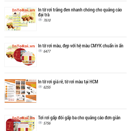
In tờ rơi trắng đen nhanh chóng cho quảng cáo
đại trà
7610
In tờ rơi màu, đẹp với hệ màu CMYK chuẩn in ấn
6477
In tờ rơi giá rẻ, tờ rơi màu tại HCM
6255
Tơi rơi gấp đôi gấp ba cho quảng cáo đơn giản
5756