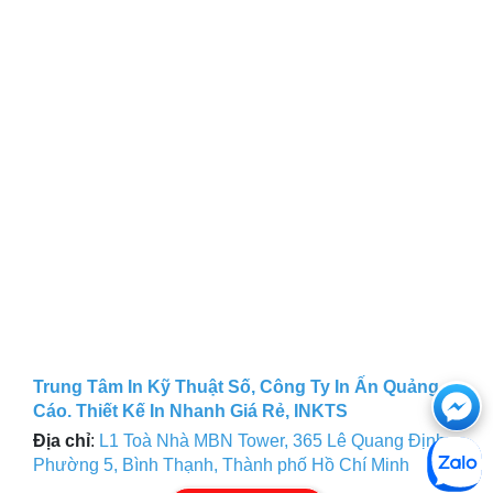
Trung Tâm In Kỹ Thuật Số, Công Ty In Ấn Quảng
Ch
Cáo. Thiết Kế In Nhanh Giá Rẻ, INKTS
với
Địa chỉ
:
L1 Toà Nhà MBN Tower, 365 Lê Quang Định,
Phường 5, Bình Thạnh, Thành phố Hồ Chí Minh
htt