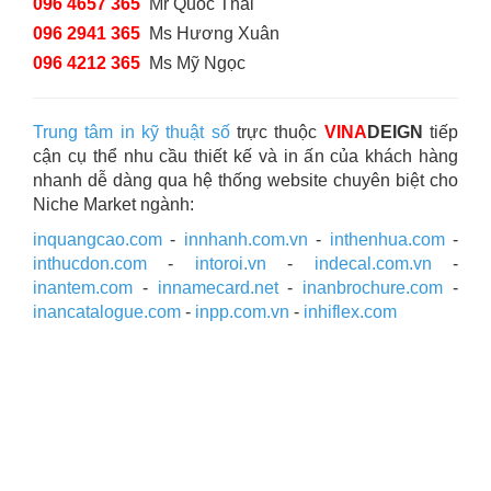
096 4657 365
Mr Quốc Thái
096 2941 365
Ms Hương Xuân
096 4212 365
Ms Mỹ Ngọc
Trung tâm in kỹ thuật số
trực thuộc
VINA
DEIGN
tiếp
cận cụ thể nhu cầu thiết kế và in ấn của khách hàng
nhanh dễ dàng qua hệ thống website chuyên biệt cho
Niche Market ngành:
inquangcao.com
-
innhanh.com.vn
-
inthenhua.com
-
inthucdon.com
-
intoroi.vn
-
indecal.com.vn
-
inantem.com
-
innamecard.net
-
inanbrochure.com
-
inancatalogue.com
-
inpp.com.vn
-
inhiflex.com