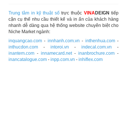
Trung tâm in kỹ thuật số
trực thuộc
VINA
DEIGN
tiếp
cận cụ thể nhu cầu thiết kế và in ấn của khách hàng
nhanh dễ dàng qua hệ thống website chuyên biệt cho
Niche Market ngành:
inquangcao.com
-
innhanh.com.vn
-
inthenhua.com
-
inthucdon.com
-
intoroi.vn
-
indecal.com.vn
-
inantem.com
-
innamecard.net
-
inanbrochure.com
-
inancatalogue.com
-
inpp.com.vn
-
inhiflex.com