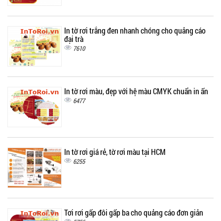
In tờ rơi trắng đen nhanh chóng cho quảng cáo
đại trà
7610
In tờ rơi màu, đẹp với hệ màu CMYK chuẩn in ấn
6477
In tờ rơi giá rẻ, tờ rơi màu tại HCM
6255
Tơi rơi gấp đôi gấp ba cho quảng cáo đơn giản