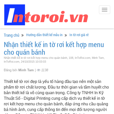
Togg
navig
Trang chủ
Hướng dẫn thiết kế mẫu in
In tờ rơi giá rẻ
Nhận thiết kế in tờ rơi kết hợp menu
cho quán bánh
Nhận thiết kế in tờ rơi kết hợp menu cho quán bánh, 108, InToRoi.com, Minh Tam,
InToRoi.com, 24/10/2015 10:03:03
Đăng bởi
Minh Tam
|
1138
Thiết kế tờ rơi đẹp là yếu tố hàng đầu tạo nên một sản
phẩm tờ rơi chất lượng. Đầu tư thời gian và tâm huyết cho
bản thiết kế là vô cùng quan trọng. Công ty TNHH In Kỹ
Thuật Số - Digital Printing cung cấp dịch vụ thiết kế in tờ
rơi kết hợp menu cho quán bánh, đáp ứng nhu cầu quảng
bá hình ảnh, cung cấp thông tin đến mọi đối tượng người