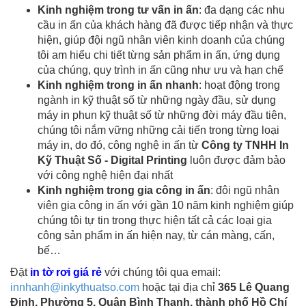
Kinh nghiệm trong tư vấn in ấn
: đa dạng các nhu
cầu in ấn của khách hàng đã được tiếp nhận và thực
hiện, giúp đội ngũ nhân viên kinh doanh của chúng
tôi am hiểu chi tiết từng sản phẩm in ấn, ứng dụng
của chúng, quy trình in ấn cũng như ưu và hạn chế
Kinh nghiệm trong in ấn nhanh
: hoạt động trong
ngành in kỹ thuật số từ những ngày đầu, sử dụng
máy in phun kỹ thuật số từ những đời máy đầu tiên,
chúng tôi nắm vững những cải tiến trong từng loại
máy in, do đó, công nghệ in ấn từ
Công ty TNHH In
Kỹ Thuật Số - Digital Printing
luôn được đảm bảo
với công nghệ hiện đại nhất
Kinh nghiệm trong gia công in ấn
: đôi ngũ nhân
viên gia công in ấn với gần 10 năm kinh nghiệm giúp
chúng tôi tự tin trong thực hiện tất cả các loại gia
công sản phẩm in ấn hiện nay, từ cán màng, cấn,
bế…
Đặt
in tờ rơi giá rẻ
với chúng tôi qua email:
innhanh@inkythuatso.com
hoặc tại địa chỉ
365 Lê Quang
Định, Phường 5, Quận Bình Thạnh, thành phố Hồ Chí