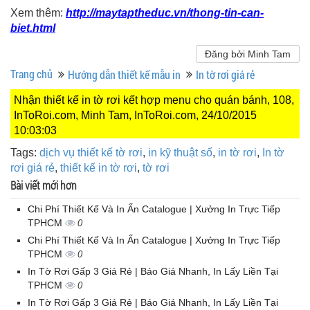
Xem thêm:
http://maytaptheduc.vn/thong-tin-can-
biet.html
Đăng bởi Minh Tam
Trang chủ
Hướng dẫn thiết kế mẫu in
In tờ rơi giá rẻ
Nhận thiết kế in tờ rơi kết hợp menu cho quán bánh, 108,
InToRoi.com, Minh Tam, InToRoi.com, 24/10/2015
10:03:03
Tags:
dịch vụ thiết kế tờ rơi
,
in kỹ thuật số
,
in tờ rơi
,
In tờ
rơi giá rẻ
,
thiết kế in tờ rơi
,
tờ rơi
Bài viết mới hơn
Chi Phí Thiết Kế Và In Ấn Catalogue | Xưởng In Trực Tiếp
TPHCM
0
Chi Phí Thiết Kế Và In Ấn Catalogue | Xưởng In Trực Tiếp
TPHCM
0
In Tờ Rơi Gấp 3 Giá Rẻ | Báo Giá Nhanh, In Lấy Liền Tại
TPHCM
0
In Tờ Rơi Gấp 3 Giá Rẻ | Báo Giá Nhanh, In Lấy Liền Tại