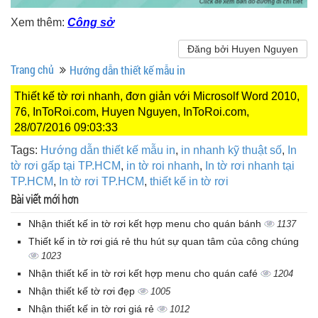
Xem thêm:
Công sở
Đăng bởi Huyen Nguyen
Trang chủ
Hướng dẫn thiết kế mẫu in
Thiết kế tờ rơi nhanh, đơn giản với Microsolf Word 2010,
76, InToRoi.com, Huyen Nguyen, InToRoi.com,
28/07/2016 09:03:33
Tags:
Hướng dẫn thiết kế mẫu in
,
in nhanh kỹ thuật số
,
In
tờ rơi gấp tại TP.HCM
,
in tờ roi nhanh
,
In tờ rơi nhanh tại
TP.HCM
,
In tờ rơi TP.HCM
,
thiết kế in tờ rơi
Bài viết mới hơn
Nhận thiết kế in tờ rơi kết hợp menu cho quán bánh
1137
Thiết kế in tờ rơi giá rẻ thu hút sự quan tâm của công chúng
1023
Nhận thiết kế in tờ rơi kết hợp menu cho quán café
1204
Nhận thiết kế tờ rơi đẹp
1005
Nhận thiết kế in tờ rơi giá rẻ
1012