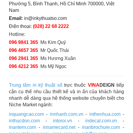
Phường 5, Bình Thạnh, Hồ Chí Minh 700000, Việt
Nam
Email:
in@inkythuatso.com
Điện thoại:
(028) 22 68 2222
Hotline:
096 9841 365
Ms Kim Quý
096 4657 365
Mr Quốc Thái
096 2941 365
Ms Hương Xuân
096 4212 365
Ms Mỹ Ngọc
Trung tâm in kỹ thuật số
trực thuộc
VINA
DEIGN
tiếp
cận cụ thể nhu cầu thiết kế và in ấn của khách hàng
nhanh dễ dàng qua hệ thống website chuyên biệt cho
Niche Market ngành:
inquangcao.com
-
innhanh.com.vn
-
inthenhua.com
-
inthucdon.com
-
intoroi.vn
-
indecal.com.vn
-
inantem.com
-
innamecard.net
-
inanbrochure.com
-