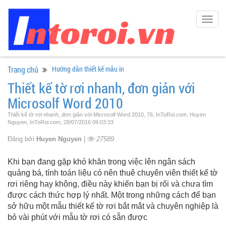
Togg
navig
Trang chủ
Hướng dẫn thiết kế mẫu in
Thiết kế tờ rơi nhanh, đơn giản với
Microsolf Word 2010
Thiết kế tờ rơi nhanh, đơn giản với Microsolf Word 2010, 76, InToRoi.com, Huyen
Nguyen, InToRoi.com, 28/07/2016 09:03:33
Đăng bởi
Huyen Nguyen
|
27589
Khi bạn đang gặp khó khăn trong việc lên ngân sách
quảng bá, tính toán liệu có nên thuê chuyên viên thiết kế tờ
rơi riêng hay không, điều này khiến bạn bị rối và chưa tìm
được cách thức hợp lý nhất. Một trong những cách để bạn
sở hữu một mẫu thiết kế tờ rơi bắt mắt và chuyên nghiệp là
bỏ vài phút với mẫu tờ rơi có sẵn được