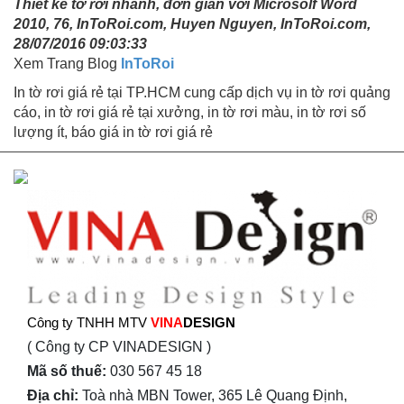
Thiết kế tờ rơi nhanh, đơn giản với Microsolf Word
2010, 76, InToRoi.com, Huyen Nguyen, InToRoi.com,
28/07/2016 09:03:33
Xem Trang Blog
InToRoi
In tờ rơi giá rẻ tại TP.HCM cung cấp dịch vụ in tờ rơi quảng
cáo, in tờ rơi giá rẻ tại xưởng, in tờ rơi màu, in tờ rơi số
lượng ít, báo giá in tờ rơi giá rẻ
Công ty TNHH MTV
VINA
DESIGN
( Công ty CP VINADESIGN )
Mã số thuế:
030 567 45 18
Địa chỉ:
Toà nhà MBN Tower, 365 Lê Quang Định,