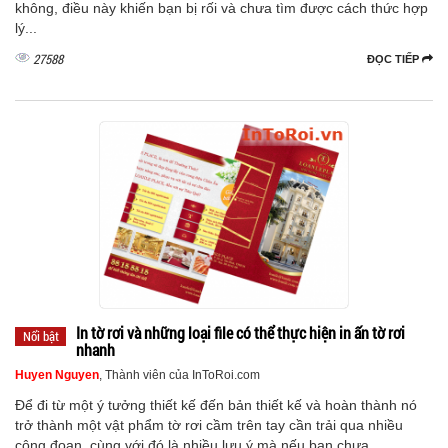
không, điều này khiến bạn bị rối và chưa tìm được cách thức hợp
lý...
27588
ĐỌC TIẾP
In tờ rơi và những loại file có thể thực hiện in ấn tờ rơi
Nổi bật
nhanh
Huyen Nguyen
, Thành viên của InToRoi.com
Để đi từ một ý tưởng thiết kế đến bản thiết kế và hoàn thành nó
trở thành một vật phẩm tờ rơi cầm trên tay cần trải qua nhiều
công đoạn, cùng với đó là nhiều lưu ý mà nếu bạn chưa...