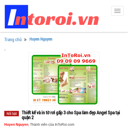
Togg
navig
Trang chủ
Huyen Nguyen
.
Thiết kế và in tờ rơi gấp 3 cho Spa làm đẹp Angel Spa tại
Nổi bật
quận 2
Huyen Nguyen
, Thành viên của InToRoi.com