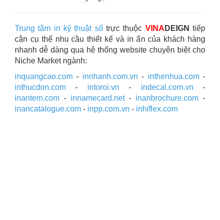
Trung tâm in kỹ thuật số
trực thuộc
VINA
DEIGN
tiếp
cận cụ thể nhu cầu thiết kế và in ấn của khách hàng
nhanh dễ dàng qua hệ thống website chuyên biệt cho
Niche Market ngành:
inquangcao.com
-
innhanh.com.vn
-
inthenhua.com
-
inthucdon.com
-
intoroi.vn
-
indecal.com.vn
-
inantem.com
-
innamecard.net
-
inanbrochure.com
-
inancatalogue.com
-
inpp.com.vn
-
inhiflex.com