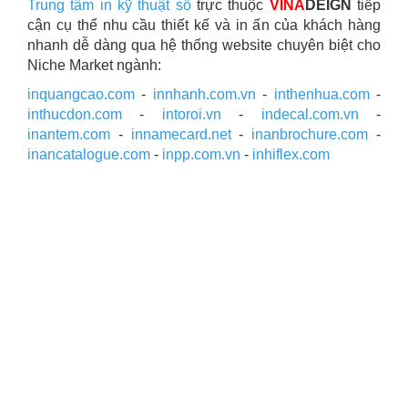
Trung tâm in kỹ thuật số
trực thuộc
VINA
DEIGN
tiếp
cận cụ thể nhu cầu thiết kế và in ấn của khách hàng
nhanh dễ dàng qua hệ thống website chuyên biệt cho
Niche Market ngành:
inquangcao.com
-
innhanh.com.vn
-
inthenhua.com
-
inthucdon.com
-
intoroi.vn
-
indecal.com.vn
-
inantem.com
-
innamecard.net
-
inanbrochure.com
-
inancatalogue.com
-
inpp.com.vn
-
inhiflex.com