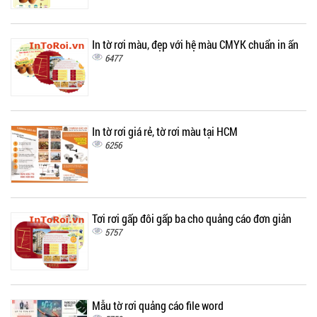
In tờ rơi màu, đẹp với hệ màu CMYK chuẩn in ấn
6477
In tờ rơi giá rẻ, tờ rơi màu tại HCM
6256
Tơi rơi gấp đôi gấp ba cho quảng cáo đơn giản
5757
Mẫu tờ rơi quảng cáo file word