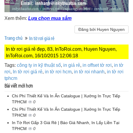
Xem thêm:
Lựa chọn mua sắm
Đăng bởi Huyen Nguyen
Trang chủ
In tờ rơi giá rẻ
In tờ rơi giá rẻ đẹp, 83, InToRoi.com, Huyen Nguyen,
InToRoi.com, 16/10/2015 12:06:18
Tags:
công ty in kỹ thuật số
,
in giá rẻ
,
in offset tờ rơi
,
in tờ
rơi
,
In tờ rơi giá rẻ
,
in tờ rơi hcm
,
in tờ roi nhanh
,
in tờ rơi
tphcm
Bài viết mới hơn
Chi Phí Thiết Kế Và In Ấn Catalogue | Xưởng In Trực Tiếp
TPHCM
0
Chi Phí Thiết Kế Và In Ấn Catalogue | Xưởng In Trực Tiếp
TPHCM
0
In Tờ Rơi Gấp 3 Giá Rẻ | Báo Giá Nhanh, In Lấy Liền Tại
TPHCM
0