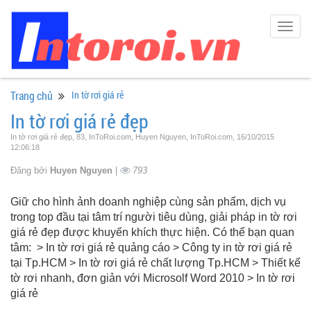
Togg
navig
Trang chủ
In tờ rơi giá rẻ
In tờ rơi giá rẻ đẹp
In tờ rơi giá rẻ đẹp, 83, InToRoi.com, Huyen Nguyen, InToRoi.com, 16/10/2015
12:06:18
Đăng bởi
Huyen Nguyen
|
793
Giữ cho hình ảnh doanh nghiệp cùng sản phẩm, dịch vụ
trong top đầu tại tâm trí người tiêu dùng, giải pháp in tờ rơi
giá rẻ đẹp được khuyến khích thực hiện. Có thể bạn quan
tâm: > In tờ rơi giá rẻ quảng cáo > Công ty in tờ rơi giá rẻ
tại Tp.HCM > In tờ rơi giá rẻ chất lượng Tp.HCM > Thiết kế
tờ rơi nhanh, đơn giản với Microsolf Word 2010 > In tờ rơi
giá rẻ