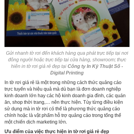
Gửi nhanh tờ rơi đến khách hàng qua phát trực tiếp tại nơi
đông người hoặc trực tiếp tại cửa hàng, showroom; thực
hiên in tờ rơi giá rẻ đẹp tại
Công ty In Kỹ Thuật Số -
Digital Printing
In tờ rơi giá rẻ là một trong những cách thức quảng cáo
trực tuyến và hiệu quả mà dù bạn là đơn doanh nghiệp
kinh doanh lớn hay các hộ kinh doanh gia đình, các quán
ăn, shop thời trang,… nên thực hiện. Tùy từng điều kiện
sử dụng mà in tờ rơi có thể là phương thức quảng cáo
chính hoặc là vật phẩm hỗ trợ quảng cáo trong tổng thể
một chiến dịch marketing lớn.
Ưu điểm của việc thực hiện in tờ rơi giá rẻ đẹp