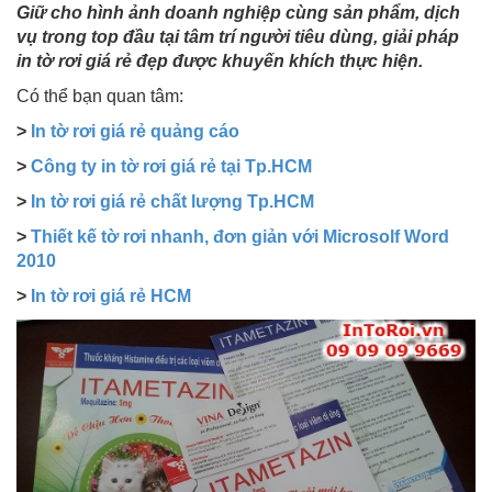
Giữ cho hình ảnh doanh nghiệp cùng sản phẩm, dịch
vụ trong top đầu tại tâm trí người tiêu dùng, giải pháp
in tờ rơi giá rẻ đẹp được khuyến khích thực hiện.
Có thể bạn quan tâm:
>
In tờ rơi giá rẻ quảng cáo
>
Công ty in tờ rơi giá rẻ tại Tp.HCM
>
In tờ rơi giá rẻ chất lượng Tp.HCM
>
Thiết kế tờ rơi nhanh, đơn giản với Microsolf Word
2010
>
In tờ rơi giá rẻ HCM