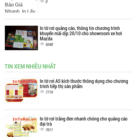
0
In tờ rơi quảng cáo, thông tin chương trình
khuyến mãi dịp 20/10 cho showroom xe hơi
Mazda
5048
TIN XEM NHIỀU NHẤT
In tờ rơi A5 kích thước thông dụng cho chương
trình tiếp thị sản phẩm
7719
In tờ rơi trắng đen nhanh chóng cho quảng cáo
đại trà
7611