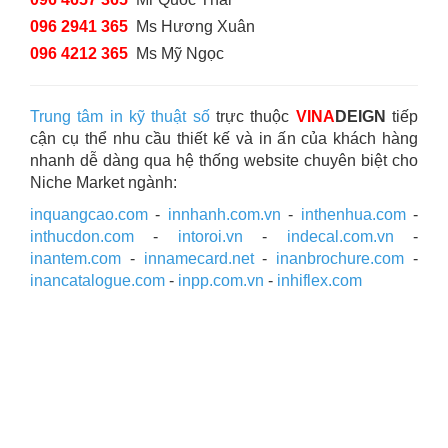
096 2941 365
Ms Hương Xuân
096 4212 365
Ms Mỹ Ngọc
Trung tâm in kỹ thuật số
trực thuộc
VINA
DEIGN
tiếp
cận cụ thể nhu cầu thiết kế và in ấn của khách hàng
nhanh dễ dàng qua hệ thống website chuyên biệt cho
Niche Market ngành:
inquangcao.com
-
innhanh.com.vn
-
inthenhua.com
-
inthucdon.com
-
intoroi.vn
-
indecal.com.vn
-
inantem.com
-
innamecard.net
-
inanbrochure.com
-
inancatalogue.com
-
inpp.com.vn
-
inhiflex.com