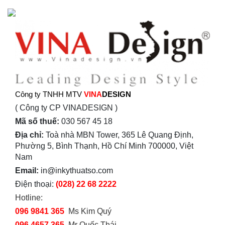
Công ty TNHH MTV
VINA
DESIGN
( Công ty CP VINADESIGN )
Mã số thuế:
030 567 45 18
Địa chỉ:
Toà nhà MBN Tower, 365 Lê Quang Định,
Phường 5, Bình Thạnh, Hồ Chí Minh 700000, Việt
Nam
Email:
in@inkythuatso.com
Điện thoại:
(028) 22 68 2222
Hotline:
096 9841 365
Ms Kim Quý
096 4657 365
Mr Quốc Thái