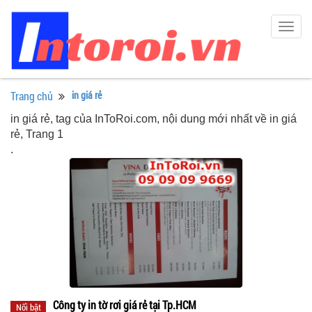
Togg
navig
Trang chủ
in giá rẻ
in giá rẻ, tag của InToRoi.com, nội dung mới nhất về in giá
rẻ, Trang 1
.
Công ty in tờ rơi giá rẻ tại Tp.HCM
Nổi bật