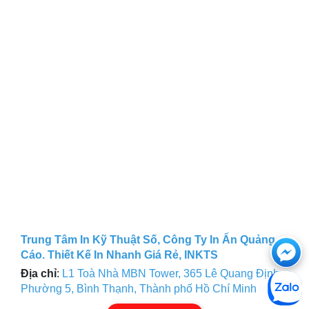
Trung Tâm In Kỹ Thuật Số, Công Ty In Ấn Quảng
Ch
Cáo. Thiết Kế In Nhanh Giá Rẻ, INKTS
với
Địa chỉ
:
L1 Toà Nhà MBN Tower, 365 Lê Quang Định,
Phường 5, Bình Thạnh, Thành phố Hồ Chí Minh
htt