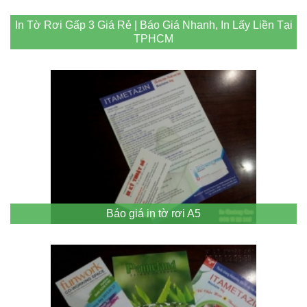
In Tờ Rơi Gấp 3 Giá Rẻ | Báo Giá Nhanh, In Lấy Liền Tại
TPHCM
Báo giá in tờ rơi A5