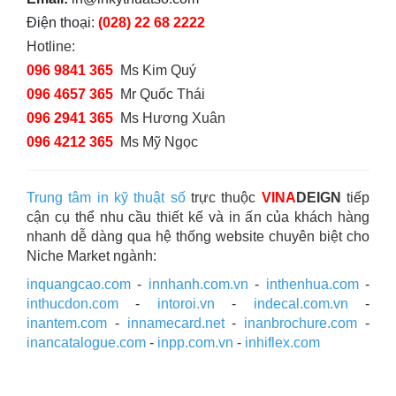
Điện thoại:
(028) 22 68 2222
Hotline:
096 9841 365
Ms Kim Quý
096 4657 365
Mr Quốc Thái
096 2941 365
Ms Hương Xuân
096 4212 365
Ms Mỹ Ngọc
Trung tâm in kỹ thuật số
trực thuộc
VINA
DEIGN
tiếp
cận cụ thể nhu cầu thiết kế và in ấn của khách hàng
nhanh dễ dàng qua hệ thống website chuyên biệt cho
Niche Market ngành:
inquangcao.com
-
innhanh.com.vn
-
inthenhua.com
-
inthucdon.com
-
intoroi.vn
-
indecal.com.vn
-
inantem.com
-
innamecard.net
-
inanbrochure.com
-
inancatalogue.com
-
inpp.com.vn
-
inhiflex.com