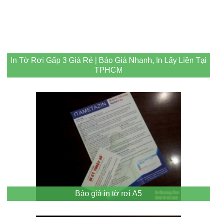
In Tờ Rơi Gấp 3 Giá Rẻ | Báo Giá Nhanh, In Lấy Liền Tại
TPHCM
Báo giá in tờ rơi A5