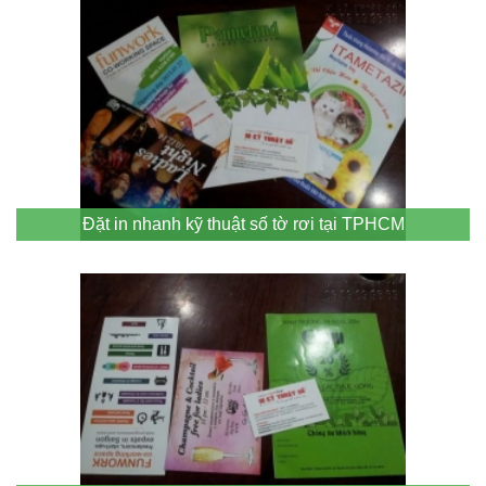
Đặt in nhanh kỹ thuật số tờ rơi tại TPHCM