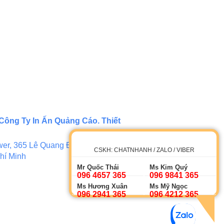
Công Ty In Ấn Quảng Cáo. Thiết
er, 365 Lê Quang Định, Phường 5,
CSKH: CHATNHANH / ZALO / VIBER
hí Minh
Mr Quốc Thái
Ms Kim Quý
096 4657 365
096 9841 365
Ms Hương Xuân
Ms Mỹ Ngọc
096 2941 365
096 4212 365