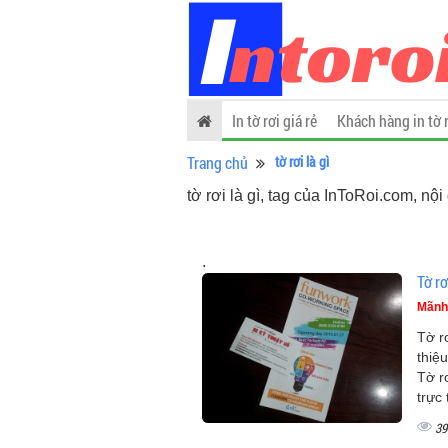
In tờ rơi giá rẻ
Khách hàng in tờ 
Trang chủ
tờ rơi là gì
tờ rơi là gì, tag của InToRoi.com, nội
.
Tờ rơ
Mãnh
Tờ r
thiệ
Tờ r
trực
39