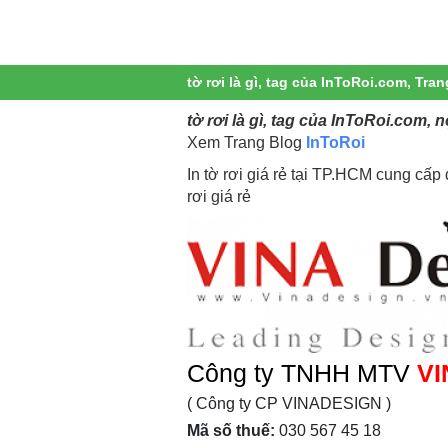
tờ rơi là gì, tag của InToRoi.com, Tran
tờ rơi là gì, tag của InToRoi.com, n
Xem Trang Blog
InToRoi
In tờ rơi giá rẻ tại TP.HCM cung cấp dị
rơi giá rẻ
Công ty TNHH MTV
VI
( Công ty CP VINADESIGN )
Mã số thuế:
030 567 45 18