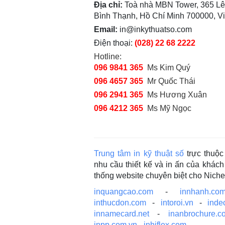
Địa chỉ:
Toà nhà MBN Tower, 365 Lê
Bình Thạnh, Hồ Chí Minh 700000, V
Email:
in@inkythuatso.com
Điện thoại:
(028) 22 68 2222
Hotline:
096 9841 365
Ms Kim Quý
096 4657 365
Mr Quốc Thái
096 2941 365
Ms Hương Xuân
096 4212 365
Ms Mỹ Ngọc
Trung tâm in kỹ thuật số
trực thuộ
nhu cầu thiết kế và in ấn của khá
thống website chuyên biệt cho Nich
inquangcao.com
-
innhanh.com
inthucdon.com
-
intoroi.vn
-
inde
innamecard.net
-
inanbrochure.c
inpp.com.vn
-
inhiflex.com