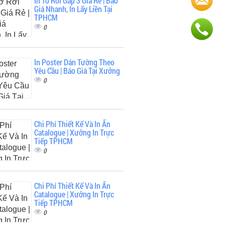
In Tờ Rơi Gấp 3 Giá Rẻ | Báo
Giá Nhanh, In Lấy Liền Tại
TPHCM
0
In Poster Dán Tường Theo
Yêu Cầu | Báo Giá Tại Xưởng
0
Chi Phí Thiết Kế Và In Ấn
Catalogue | Xưởng In Trực
Tiếp TPHCM
0
Chi Phí Thiết Kế Và In Ấn
Catalogue | Xưởng In Trực
Tiếp TPHCM
0