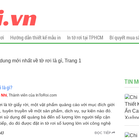
rơi
Hướng dẫn thiết kế mẫu in
In tờ rơi tại TPHCM
Bí quyết mua s
 dung mới nhất về tờ rơi là gì, Trang 1
TIN M
i là gì?
 Nhi
, Thành viên của InToRoi.com
ơi là tờ giấy rời, một vật phẩm quảng cáo với mục đích giới
u, tuyên truyền về một sản phẩm, dịch vụ, sự kiện nào đó.
ơi sử dụng để quảng bá đến số lượng lớn người tiếp cận
 tiếp, do đó được đặt in tờ rơi số lượng lớn với công nghệ
43
ĐỌC TIẾP