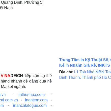
 Quang Định, Phường 5,
iệt Nam
Trung Tâm In Kỹ Thuật Số, 
Kế In Nhanh Giá Rẻ, INKTS
Địa chỉ
:
L1 Toà Nhà MBN Tow
c
VINA
DEIGN
tiếp cận cụ thể
Bình Thạnh, Thành phố Hồ C
ch hàng nhanh dễ dàng qua hệ
e Market ngành:
.vn
-
inthenhua.com
-
cal.com.vn
-
inantem.com
-
om
-
inancatalogue.com
-