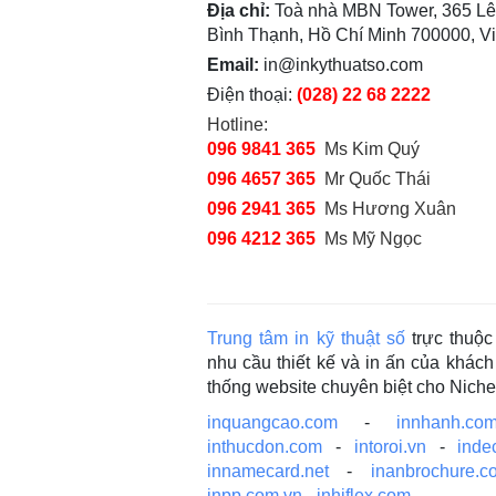
Địa chỉ:
Toà nhà MBN Tower, 365 Lê
Bình Thạnh, Hồ Chí Minh 700000, V
Email:
in@inkythuatso.com
Điện thoại:
(028) 22 68 2222
Hotline:
096 9841 365
Ms Kim Quý
096 4657 365
Mr Quốc Thái
096 2941 365
Ms Hương Xuân
096 4212 365
Ms Mỹ Ngọc
Trung tâm in kỹ thuật số
trực thuộ
nhu cầu thiết kế và in ấn của khá
thống website chuyên biệt cho Nich
inquangcao.com
-
innhanh.com
inthucdon.com
-
intoroi.vn
-
inde
innamecard.net
-
inanbrochure.c
inpp.com.vn
-
inhiflex.com