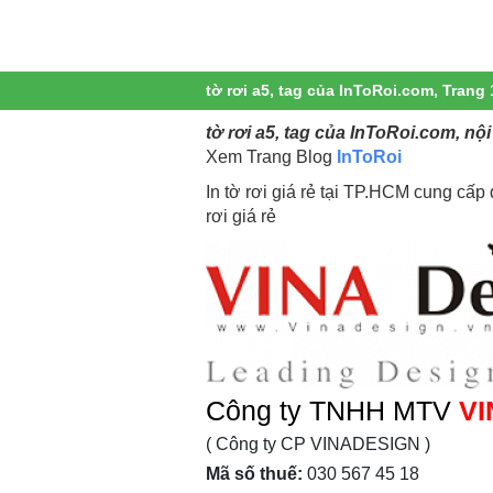
tờ rơi a5, tag của InToRoi.com, Trang 
tờ rơi a5, tag của InToRoi.com, nội
Xem Trang Blog
InToRoi
In tờ rơi giá rẻ tại TP.HCM cung cấp dị
rơi giá rẻ
Công ty TNHH MTV
VI
( Công ty CP VINADESIGN )
Mã số thuế:
030 567 45 18