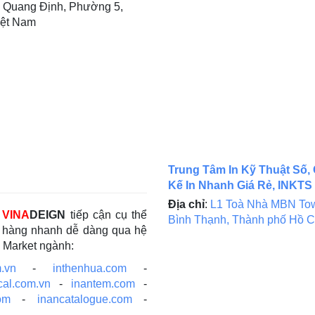
 Quang Định, Phường 5,
iệt Nam
Trung Tâm In Kỹ Thuật Số, 
Kế In Nhanh Giá Rẻ, INKTS
Địa chỉ
:
L1 Toà Nhà MBN Tow
c
VINA
DEIGN
tiếp cận cụ thể
Bình Thạnh, Thành phố Hồ C
ch hàng nhanh dễ dàng qua hệ
e Market ngành:
.vn
-
inthenhua.com
-
cal.com.vn
-
inantem.com
-
om
-
inancatalogue.com
-