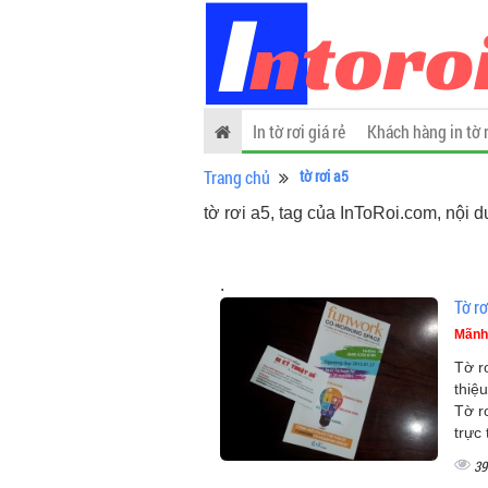
In tờ rơi giá rẻ
Khách hàng in tờ 
Trang chủ
tờ rơi a5
tờ rơi a5, tag của InToRoi.com, nội d
.
Tờ rơ
Mãnh
Tờ r
thiệ
Tờ r
trực
39