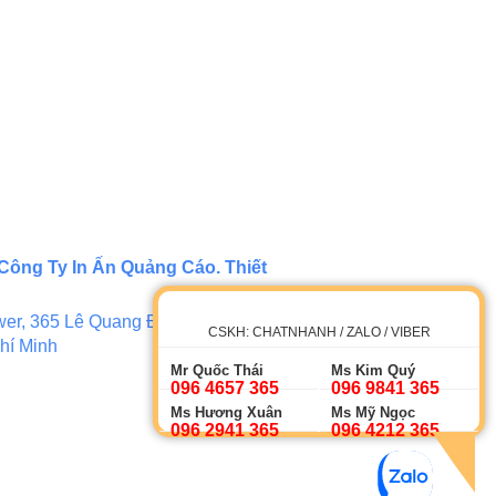
Công Ty In Ấn Quảng Cáo. Thiết
er, 365 Lê Quang Định, Phường 5,
CSKH: CHATNHANH / ZALO / VIBER
hí Minh
Mr Quốc Thái
Ms Kim Quý
096 4657 365
096 9841 365
Ms Hương Xuân
Ms Mỹ Ngọc
096 2941 365
096 4212 365