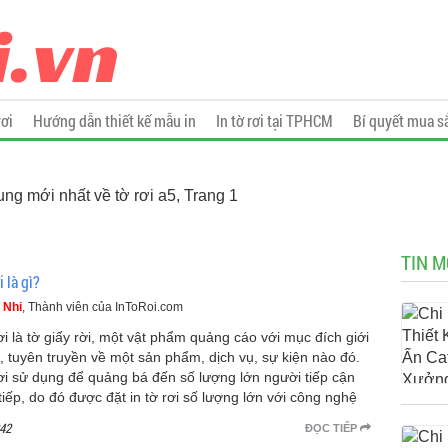
rơi
Hướng dẫn thiết kế mẫu in
In tờ rơi tại TPHCM
Bí quyết mua s
ung mới nhất về tờ rơi a5, Trang 1
TIN M
i là gì?
 Nhi
, Thành viên của InToRoi.com
ơi là tờ giấy rời, một vật phẩm quảng cáo với mục đích giới
u, tuyên truyền về một sản phẩm, dịch vụ, sự kiện nào đó.
ơi sử dụng để quảng bá đến số lượng lớn người tiếp cận
 tiếp, do đó được đặt in tờ rơi số lượng lớn với công nghệ
42
ĐỌC TIẾP