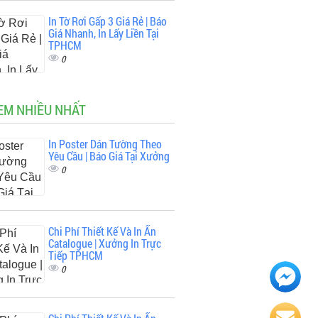
In Tờ Rơi Gấp 3 Giá Rẻ | Báo
Giá Nhanh, In Lấy Liền Tại
TPHCM
0
EM NHIỀU NHẤT
In Poster Dán Tường Theo
Yêu Cầu | Báo Giá Tại Xưởng
0
Chi Phí Thiết Kế Và In Ấn
Catalogue | Xưởng In Trực
Tiếp TPHCM
0