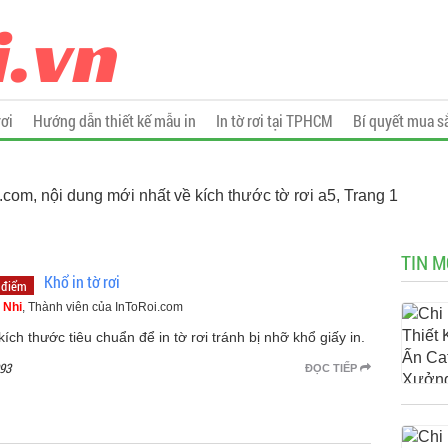
rơi
Hướng dẫn thiết kế mẫu in
In tờ rơi tại TPHCM
Bí quyết mua s
i.com, nội dung mới nhất về kích thước tờ rơi a5, Trang 1
TIN M
Khổ in tờ rơi
 điểm
 Nhi
, Thành viên của InToRoi.com
ích thước tiêu chuẩn để in tờ rơi tránh bị nhỡ khổ giấy in.
93
ĐỌC TIẾP