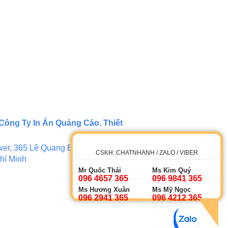
Công Ty In Ấn Quảng Cáo. Thiết
er, 365 Lê Quang Định, Phường 5,
CSKH: CHATNHANH / ZALO / VIBER
hí Minh
Mr Quốc Thái
Ms Kim Quý
096 4657 365
096 9841 365
Ms Hương Xuân
Ms Mỹ Ngọc
096 2941 365
096 4212 365