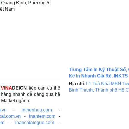
 Quang Định, Phường 5,
iệt Nam
Trung Tâm In Kỹ Thuật Số, 
Kế In Nhanh Giá Rẻ, INKTS
Địa chỉ
:
L1 Toà Nhà MBN Tow
c
VINA
DEIGN
tiếp cận cụ thể
Bình Thạnh, Thành phố Hồ C
ch hàng nhanh dễ dàng qua hệ
e Market ngành:
.vn
-
inthenhua.com
-
cal.com.vn
-
inantem.com
-
om
-
inancatalogue.com
-