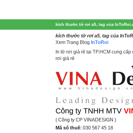
kích thước tờ rơi a5, tag của InToRoi
kích thước tờ rơi a5, tag của InTo
Xem Trang Blog
InToRoi
In tờ rơi giá rẻ tại TP.HCM cung cấp dị
rơi giá rẻ
Công ty TNHH MTV
VI
( Công ty CP VINADESIGN )
Mã số thuế:
030 567 45 18