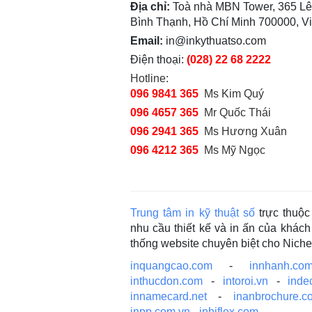
Địa chỉ:
Toà nhà MBN Tower, 365 Lê
Bình Thạnh, Hồ Chí Minh 700000, V
Email:
in@inkythuatso.com
Điện thoại:
(028) 22 68 2222
Hotline:
096 9841 365
Ms Kim Quý
096 4657 365
Mr Quốc Thái
096 2941 365
Ms Hương Xuân
096 4212 365
Ms Mỹ Ngọc
Trung tâm in kỹ thuật số
trực thuộ
nhu cầu thiết kế và in ấn của khá
thống website chuyên biệt cho Nich
inquangcao.com
-
innhanh.com
inthucdon.com
-
intoroi.vn
-
inde
innamecard.net
-
inanbrochure.c
inpp.com.vn
-
inhiflex.com