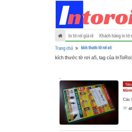
In tờ rơi giá rẻ
Khách hàng in tờ 
Trang chủ
kích thước tờ rơi a5
kích thước tờ rơi a5, tag của InToRo
.
Tiêu
Mãnh
Các k
40