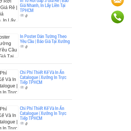
In Tờ Rơi Gấp 3 Giá Rẻ | Báo
Giá Nhanh, In Lấy Liền Tại
TPHCM
0
In Poster Dán Tường Theo
Yêu Cầu | Báo Giá Tại Xưởng
0
Chi Phí Thiết Kế Và In Ấn
Catalogue | Xưởng In Trực
Tiếp TPHCM
0
Chi Phí Thiết Kế Và In Ấn
Catalogue | Xưởng In Trực
Tiếp TPHCM
0