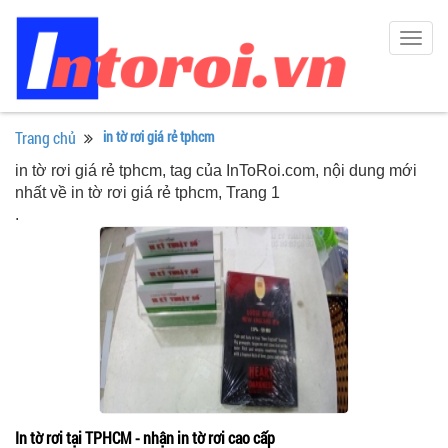
Togg
navig
Trang chủ
in tờ rơi giá rẻ tphcm
in tờ rơi giá rẻ tphcm, tag của InToRoi.com, nội dung mới
nhất về in tờ rơi giá rẻ tphcm, Trang 1
.
In tờ rơi tại TPHCM - nhận in tờ rơi cao cấp