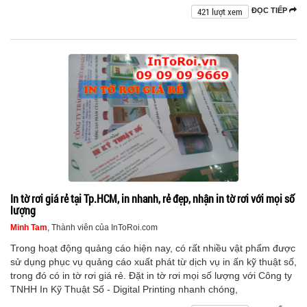
421 lượt xem
ĐỌC TIẾP
In tờ rơi giá rẻ tại Tp.HCM, in nhanh, rẻ đẹp, nhận in tờ rơi với mọi số
lượng
Minh Tam
, Thành viên của InToRoi.com
Trong hoạt động quảng cáo hiện nay, có rất nhiều vật phẩm được
sử dụng phục vụ quảng cáo xuất phát từ dịch vụ in ấn kỹ thuật số,
trong đó có in tờ rơi giá rẻ. Đặt in tờ rơi mọi số lượng với Công ty
TNHH In Kỹ Thuật Số - Digital Printing nhanh chóng,