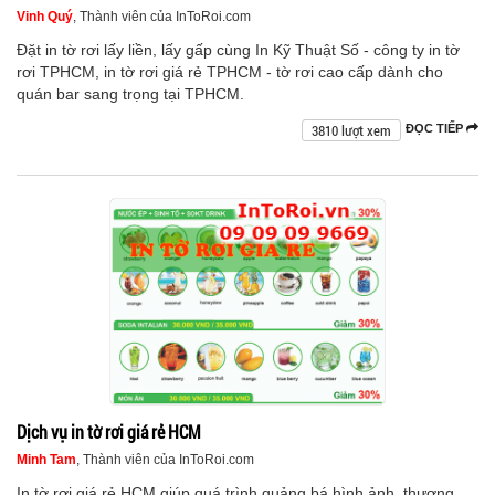
Vinh Quý
, Thành viên của InToRoi.com
Đặt in tờ rơi lấy liền, lấy gấp cùng In Kỹ Thuật Số - công ty in tờ
rơi TPHCM, in tờ rơi giá rẻ TPHCM - tờ rơi cao cấp dành cho
quán bar sang trọng tại TPHCM.
3810 lượt xem
ĐỌC TIẾP
Dịch vụ in tờ rơi giá rẻ HCM
Minh Tam
, Thành viên của InToRoi.com
In tờ rơi giá rẻ HCM giúp quá trình quảng bá hình ảnh, thương