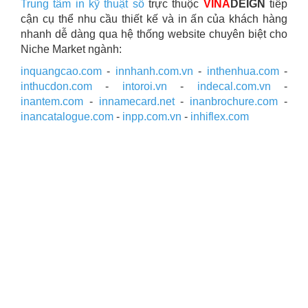
Trung tâm in kỹ thuật số
trực thuộc
VINA
DEIGN
tiếp
cận cụ thể nhu cầu thiết kế và in ấn của khách hàng
nhanh dễ dàng qua hệ thống website chuyên biệt cho
Niche Market ngành:
inquangcao.com
-
innhanh.com.vn
-
inthenhua.com
-
inthucdon.com
-
intoroi.vn
-
indecal.com.vn
-
inantem.com
-
innamecard.net
-
inanbrochure.com
-
inancatalogue.com
-
inpp.com.vn
-
inhiflex.com