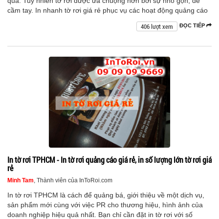
quả. Tuy nhiên tờ rơi được ưa chuộng hơn bởi sự nhỏ gọn, dễ
cầm tay. In nhanh tờ rơi giá rẻ phục vụ các hoạt động quảng cáo
406 lượt xem
ĐỌC TIẾP
In tờ rơi TPHCM - In tờ rơi quảng cáo giá rẻ, in số lượng lớn tờ rơi giá
rẻ
Minh Tam
, Thành viên của InToRoi.com
In tờ rơi TPHCM là cách để quảng bá, giới thiệu về một dịch vụ,
sản phẩm mới cùng với việc PR cho thương hiệu, hình ảnh của
doanh nghiệp hiệu quả nhất. Bạn chỉ cần đặt in tờ rơi với số