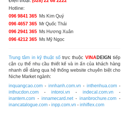
Điện thoại:
(028) 22 68 2222
Hotline:
096 9841 365
Ms Kim Quý
096 4657 365
Mr Quốc Thái
096 2941 365
Ms Hương Xuân
096 4212 365
Ms Mỹ Ngọc
Trung tâm in kỹ thuật số
trực thuộc
VINA
DEIGN
tiếp
cận cụ thể nhu cầu thiết kế và in ấn của khách hàng
nhanh dễ dàng qua hệ thống website chuyên biệt cho
Niche Market ngành:
inquangcao.com
-
innhanh.com.vn
-
inthenhua.com
-
inthucdon.com
-
intoroi.vn
-
indecal.com.vn
-
inantem.com
-
innamecard.net
-
inanbrochure.com
-
inancatalogue.com
-
inpp.com.vn
-
inhiflex.com