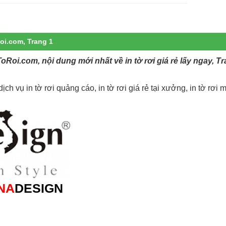
Roi.com, Trang 1
InToRoi.com, nội dung mới nhất về in tờ rơi giá rẻ lấy ngay, T
ch vụ in tờ rơi quảng cáo, in tờ rơi giá rẻ tại xưởng, in tờ rơi m
NA
DESIGN