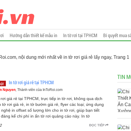
rơi
Hướng dẫn thiết kế mẫu in
In tờ rơi tại TPHCM
Bí quyết mua s
oRoi.com, nội dung mới nhất về in tờ rơi giá rẻ lấy ngay, Trang 1
TIN M
In tờ rơi giá rẻ tại TPHCM
bật
n Nguyen
, Thành viên của InToRoi.com
 rơi giá rẻ tại TPHCM, trực tiếp in tờ rơi, không qua dịch
n tờ rơi giá rẻ, in tờ bướm giá rẻ, flyer các loại; ứng dụng
nghệ in offset số lượng lớn cho in tờ rơi, giúp bạn tiết
 đáng kể chi phí in ấn tờ rơi quảng cáo này. In tờ
2
ĐỌC TIẾP