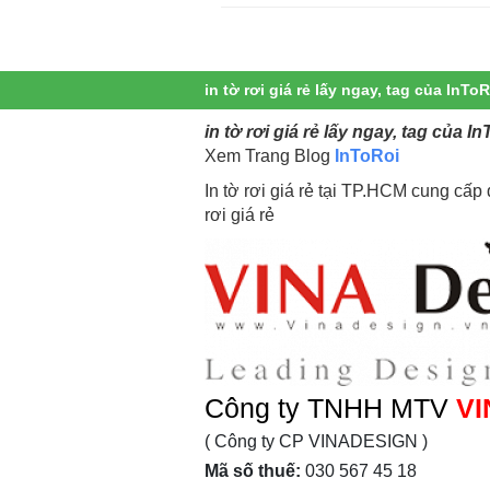
in tờ rơi giá rẻ lấy ngay, tag của InTo
in tờ rơi giá rẻ lấy ngay, tag của 
Xem Trang Blog
InToRoi
In tờ rơi giá rẻ tại TP.HCM cung cấp dị
rơi giá rẻ
Công ty TNHH MTV
VI
( Công ty CP VINADESIGN )
Mã số thuế:
030 567 45 18