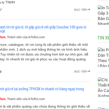
 ty TNHH
7
ĐỌC TIẾP
anh tờ rơi giá rẻ, tờ gấp giá rẻ với giấy Coucher 100 gsm in
mặt
TIN X
 Tam
, Thành viên của InToRoi.com
hure, catalogue, tờ rơi cùng là vật phẩm giới thiệu về một
phẩm mới, 1 dịch vụ mới bằng thông tin và hình ảnh hiệu
 Tuy nhiên tờ rơi được ưa chuộng hơn bởi sự nhỏ gọn, dễ
tay. In nhanh tờ rơi giá rẻ phục vụ các hoạt động quảng
6
ĐỌC TIẾP
ờ rơi giá rẻ tại xưởng TPHCM in nhanh có hàng ngay trong
 Tam
, Thành viên của InToRoi.com
ơi là vật phẩm quảng cáo chứa đựng thông tin giới thiệu về