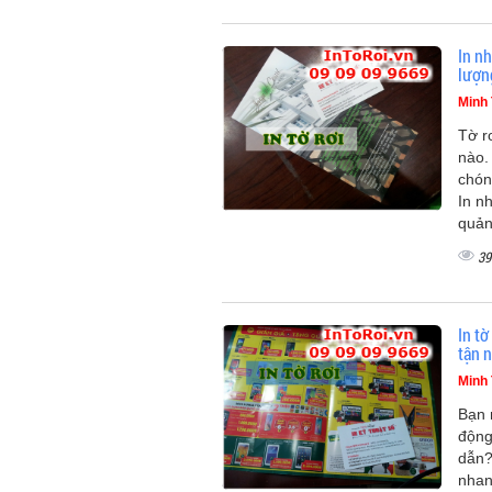
In nh
lượn
Minh
Tờ r
nào.
chón
In n
quản
39
In tờ
tận n
Minh
Bạn 
động
dẫn?
nhan