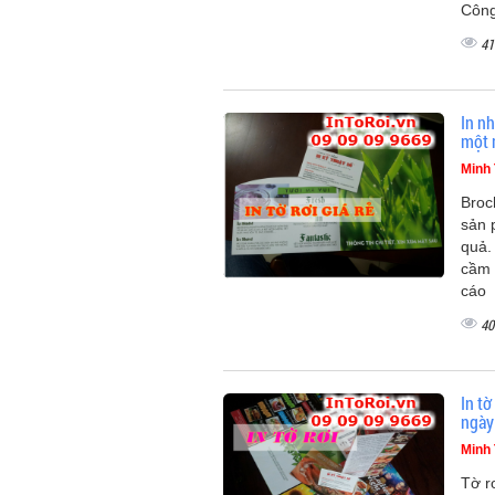
Công
41
In nh
một 
Minh
Broc
sản 
quả.
cầm 
cáo
40
In t
ngày
Minh
Tờ r