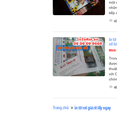
một 
nhữn
tiếp 
42
In tờ
số l
Minh
Tron
được
thuật
với 
chón
40
Trang chủ
in tờ rơi giá rẻ lấy ngay