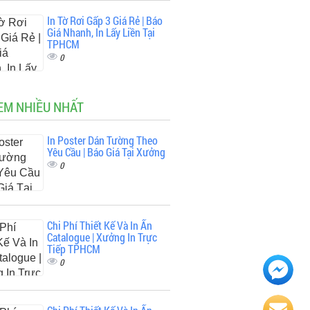
In Tờ Rơi Gấp 3 Giá Rẻ | Báo
Giá Nhanh, In Lấy Liền Tại
TPHCM
0
EM NHIỀU NHẤT
In Poster Dán Tường Theo
Yêu Cầu | Báo Giá Tại Xưởng
0
Chi Phí Thiết Kế Và In Ấn
Catalogue | Xưởng In Trực
Tiếp TPHCM
0