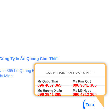
Công Ty In Ấn Quảng Cáo. Thiết
er, 365 Lê Quang Định, Phường 5,
CSKH: CHATNHANH / ZALO / VIBER
hí Minh
Mr Quốc Thái
Ms Kim Quý
096 4657 365
096 9841 365
Ms Hương Xuân
Ms Mỹ Ngọc
096 2941 365
096 4212 365