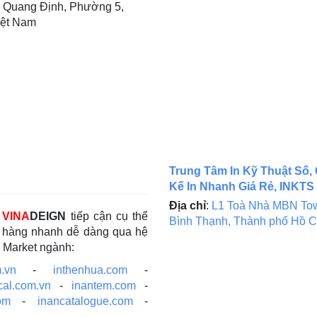
 Quang Định, Phường 5,
iệt Nam
Trung Tâm In Kỹ Thuật Số, 
Kế In Nhanh Giá Rẻ, INKTS
Địa chỉ
:
L1 Toà Nhà MBN Tow
c
VINA
DEIGN
tiếp cận cụ thể
Bình Thạnh, Thành phố Hồ C
ch hàng nhanh dễ dàng qua hệ
e Market ngành:
.vn
-
inthenhua.com
-
cal.com.vn
-
inantem.com
-
om
-
inancatalogue.com
-