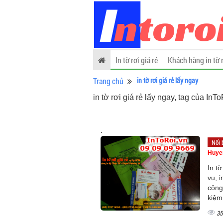
In tờ rơi giá rẻ
Khách hàng in tờ 
Trang chủ
in tờ rơi giá rẻ lấy ngay
in tờ rơi giá rẻ lấy ngay, tag của InT
.
Nổi 
Huye
In tờ
vụ, i
công 
kiệm
35