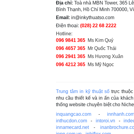
Địa chỉ:
Toà nhà MBN Tower, 365 Lê
Bình Thạnh, Hồ Chí Minh 700000, V
Email:
in@inkythuatso.com
Điện thoại:
(028) 22 68 2222
Hotline:
096 9841 365
Ms Kim Quý
096 4657 365
Mr Quốc Thái
096 2941 365
Ms Hương Xuân
096 4212 365
Ms Mỹ Ngọc
Trung tâm in kỹ thuật số
trực thuộ
nhu cầu thiết kế và in ấn của khá
thống website chuyên biệt cho Nich
inquangcao.com
-
innhanh.com
inthucdon.com
-
intoroi.vn
-
inde
innamecard.net
-
inanbrochure.c
inpp.com.vn
-
inhiflex.com