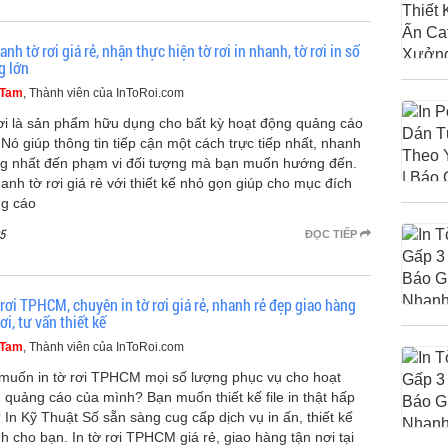
anh tờ rơi giá rẻ, nhận thực hiện tờ rơi in nhanh, tờ rơi in số
g lớn
 Tam
, Thành viên của InToRoi.com
ơi là sản phẩm hữu dụng cho bất kỳ hoạt động quảng cáo
 Nó giúp thông tin tiếp cận một cách trực tiếp nhất, nhanh
g nhất đến phạm vi đối tượng mà bạn muốn hướng đến.
hanh tờ rơi giá rẻ với thiết kế nhỏ gọn giúp cho mục đích
g cáo
5
ĐỌC TIẾP
 rơi TPHCM, chuyên in tờ rơi giá rẻ, nhanh rẻ đẹp giao hàng
ơi, tư vấn thiết kế
 Tam
, Thành viên của InToRoi.com
muốn in tờ rơi TPHCM mọi số lượng phục vụ cho hoạt
 quảng cáo của mình? Bạn muốn thiết kế file in thật hấp
 In Kỹ Thuật Số sẵn sàng cug cấp dịch vụ in ấn, thiết kế
h cho bạn. In tờ rơi TPHCM giá rẻ, giao hàng tận nơi tại