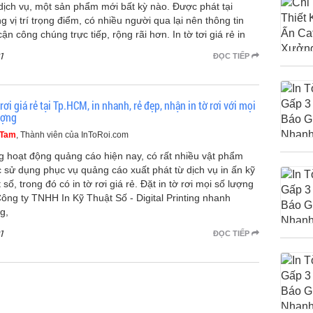
dịch vụ, một sản phẩm mới bất kỳ nào. Được phát tại
g vị trí trọng điểm, có nhiều người qua lại nên thông tin
cận công chúng trực tiếp, rộng rãi hơn. In tờ tơi giá rẻ in
1
ĐỌC TIẾP
 rơi giá rẻ tại Tp.HCM, in nhanh, rẻ đẹp, nhận in tờ rơi với mọi
ượng
 Tam
, Thành viên của InToRoi.com
g hoạt động quảng cáo hiện nay, có rất nhiều vật phẩm
 sử dụng phục vụ quảng cáo xuất phát từ dịch vụ in ấn kỹ
 số, trong đó có in tờ rơi giá rẻ. Đặt in tờ rơi mọi số lượng
Công ty TNHH In Kỹ Thuật Số - Digital Printing nhanh
g,
1
ĐỌC TIẾP