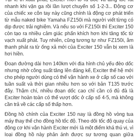
nhanh khi vặn ga rồi lần lượt chuyển số 1-2-3... Động cơ
của chiếc xe côn tay này cũng chính là động cơ phát triển
từ mẫu naked bike Yamaha FZ150i mà người viết từng có
dịp được trải nghiệm. Và nếu so với FZ150i thì Exciter 150
còn tạo ra nhiều cảm giác phấn khích hơn khi tăng tốc từ
vạch xuất phát. Tuy nhiên, cũng tương tự như FZ150i, âm
thanh phát ra từ ống xả mới của Exciter 150 vẫn bị xem là
hơi hiền.
Đoạn đường dài hơn 140km với địa hình chủ yếu đèo dốc
nhưng nhờ công suất tăng lên đáng kể, Exciter thế hệ mới
cho phép người dùng có thể vận hành xe ở cấp số cao với
tuần suất và thời gian nhiều hơn so với bản T135 trước
đây. Thậm chí, nhiều đoạn dốc cao chỉ cần có đủ đà là
Exciter hoàn toàn có thể vượt dốc ở cấp số 4-5, mà không
cần trả về các cấp số thấp hơn.
Đồng hồ chính của Exciter 150 nay là đồng hồ vòng tua
máy thay thế cho đồng hồ tốc độ. Theo dõi tốc độ quay của
động cơ khi vận hành Exciter mới là một điểm khá thú vị, vì
loại đồng hồ này phản ánh được sự tương quan giữa