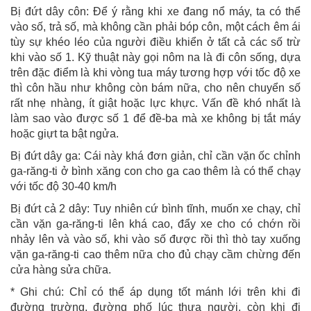
Bị đứt dây côn: Để ý rằng khi xe đang nổ máy, ta có thể
vào số, trả số, mà không cần phải bóp côn, một cách êm ái
tùy sự khéo léo của người điều khiển ở tất cả các số trừ
khi vào số 1. Kỹ thuật này gọi nôm na là đi côn sống, dựa
trên đặc điểm là khi vòng tua máy tương hợp với tốc độ xe
thì côn hầu như không còn bám nữa, cho nên chuyển số
rất nhẹ nhàng, ít giật hoặc lực khực. Vấn đề khó nhất là
làm sao vào được số 1 để đề-ba mà xe không bị tắt máy
hoặc giựt ta bật ngửa.
Bị đứt dây ga: Cái này khá đơn giản, chỉ cần vặn ốc chỉnh
ga-răng-ti ở bình xăng con cho ga cao thêm là có thể chạy
với tốc độ 30-40 km/h
Bị đứt cả 2 dây: Tuy nhiên cứ bình tĩnh, muốn xe chạy, chỉ
cần vặn ga-răng-ti lên khá cao, đẩy xe cho có chớn rồi
nhảy lên và vào số, khi vào số được rồi thì thò tay xuống
vặn ga-răng-ti cao thêm nữa cho đủ chạy cầm chừng đến
cửa hàng sửa chữa.
* Ghi chú: Chỉ có thể áp dụng tốt mánh lới trên khi đi
đường trường, đường phố lúc thưa người, còn khi đi