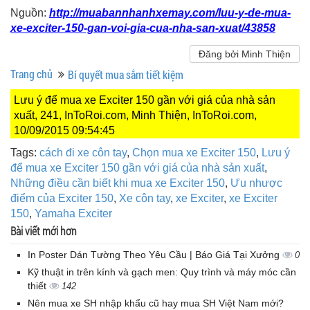
Nguồn:
http://muabannhanhxemay.com/luu-y-de-mua-
xe-exciter-150-gan-voi-gia-cua-nha-san-xuat/43858
Đăng bởi Minh Thiện
Trang chủ
Bí quyết mua sắm tiết kiệm
Lưu ý để mua xe Exciter 150 gần với giá của nhà sản
xuất, 241, InToRoi.com, Minh Thiện, InToRoi.com,
10/09/2015 09:54:45
Tags:
cách đi xe côn tay
,
Chọn mua xe Exciter 150
,
Lưu ý
để mua xe Exciter 150 gần với giá của nhà sản xuất
,
Những điều cần biết khi mua xe Exciter 150
,
Ưu nhược
điểm của Exciter 150
,
Xe côn tay
,
xe Exciter
,
xe Exciter
150
,
Yamaha Exciter
Bài viết mới hơn
In Poster Dán Tường Theo Yêu Cầu | Báo Giá Tại Xưởng
0
Kỹ thuật in trên kính và gạch men: Quy trình và máy móc cần
thiết
142
Nên mua xe SH nhập khẩu cũ hay mua SH Việt Nam mới?