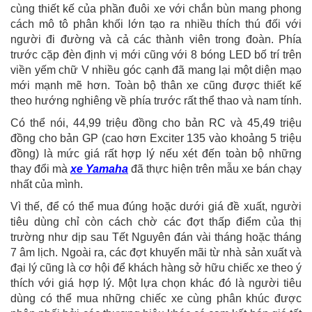
cùng thiết kế của phần đuôi xe với chắn bùn mang phong
cách mô tô phân khối lớn tạo ra nhiều thích thú đối với
người đi đường và cả các thành viên trong đoàn. Phía
trước cặp đèn định vị mới cũng với 8 bóng LED bố trí trên
viền yếm chữ V nhiều góc cạnh đã mang lại một diện mạo
mới mạnh mẽ hơn. Toàn bộ thân xe cũng được thiết kế
theo hướng nghiêng về phía trước rất thể thao và nam tính.
Có thể nói, 44,99 triệu đồng cho bản RC và 45,49 triệu
đồng cho bản GP (cao hơn Exciter 135 vào khoảng 5 triệu
đồng) là mức giá rất hợp lý nếu xét đến toàn bộ những
thay đổi mà
xe Yamaha
đã thực hiện trên mẫu xe bán chạy
nhất của mình.
Vì thế, để có thể mua đúng hoặc dưới giá đề xuất, người
tiêu dùng chỉ còn cách chờ các đợt thấp điểm của thị
trường như dịp sau Tết Nguyên đán vài tháng hoặc tháng
7 âm lịch. Ngoài ra, các đợt khuyến mãi từ nhà sản xuất và
đại lý cũng là cơ hội để khách hàng sở hữu chiếc xe theo ý
thích với giá hợp lý. Một lựa chọn khác đó là người tiêu
dùng có thể mua những chiếc xe cùng phân khúc được