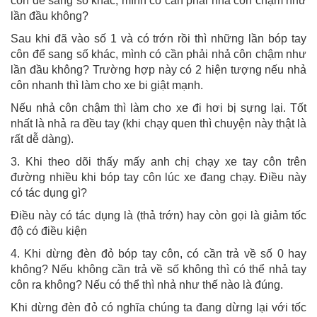
côn để sang số khác, mình có cần phải nhả côn chậm như
lần đầu không?
Sau khi đã vào số 1 và có trớn rồi thì những lần bóp tay
côn để sang số khác, mình có cần phải nhả côn chậm như
lần đầu không? Trường hợp này có 2 hiện tượng nếu nhả
côn nhanh thì làm cho xe bi giật mạnh.
Nếu nhả côn chậm thì làm cho xe đi hơi bị sựng lại. Tốt
nhất là nhả ra đều tay (khi chạy quen thì chuyện này thật là
rất dễ dàng).
3. Khi theo dõi thấy mấy anh chị chạy xe tay côn trên
đường nhiều khi bóp tay côn lúc xe đang chạy. Điều này
có tác dụng gì?
Điều này có tác dụng là (thả trớn) hay còn gọi là giảm tốc
độ có điều kiện
4. Khi dừng đèn đỏ bóp tay côn, có cần trả về số 0 hay
không? Nếu không cần trả về số không thì có thể nhả tay
côn ra không? Nếu có thể thì nhả như thế nào là đúng.
Khi dừng đèn đỏ có nghĩa chúng ta đang dừng lại với tốc