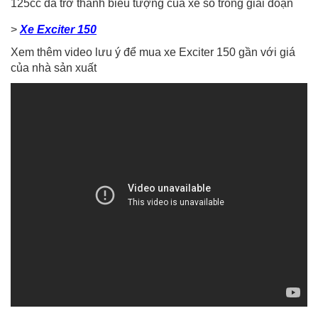
125cc đã trở thành biểu tượng của xe số trong giai đoạn
>
Xe Exciter 150
Xem thêm video lưu ý để mua xe Exciter 150 gần với giá
của nhà sản xuất