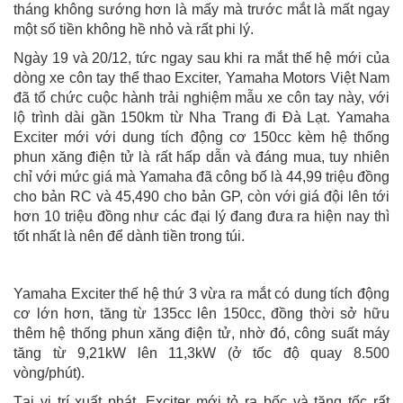
tháng không sướng hơn là mấy mà trước mắt là mất ngay
một số tiền không hề nhỏ và rất phi lý.
Ngày 19 và 20/12, tức ngay sau khi ra mắt thế hệ mới của
dòng xe côn tay thể thao Exciter, Yamaha Motors Việt Nam
đã tổ chức cuộc hành trải nghiệm mẫu xe côn tay này, với
lộ trình dài gần 150km từ Nha Trang đi Đà Lạt. Yamaha
Exciter mới với dung tích động cơ 150cc kèm hệ thống
phun xăng điện tử là rất hấp dẫn và đáng mua, tuy nhiên
chỉ với mức giá mà Yamaha đã công bố là 44,99 triệu đồng
cho bản RC và 45,490 cho bản GP, còn với giá đội lên tới
hơn 10 triệu đồng như các đại lý đang đưa ra hiện nay thì
tốt nhất là nên để dành tiền trong túi.
Yamaha Exciter thế hệ thứ 3 vừa ra mắt có dung tích động
cơ lớn hơn, tăng từ 135cc lên 150cc, đồng thời sở hữu
thêm hệ thống phun xăng điện tử, nhờ đó, công suất máy
tăng từ 9,21kW lên 11,3kW (ở tốc độ quay 8.500
vòng/phút).
Tại vị trí xuất phát, Exciter mới tỏ ra bốc và tăng tốc rất