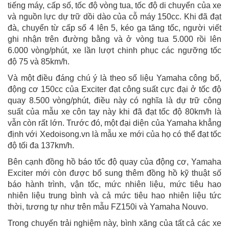
tiếng máy, cấp số, tốc độ vòng tua, tốc độ di chuyển của xe
và nguồn lực dự trữ dồi dào của cỗ máy 150cc. Khi đã đạt
đà, chuyển từ cấp số 4 lên 5, kéo ga tăng tốc, người viết
ghi nhận trên đường bằng và ở vòng tua 5.000 rồi lên
6.000 vòng/phút, xe lần lượt chinh phục các ngưỡng tốc
độ 75 và 85km/h.
Và một điều đáng chú ý là theo số liệu Yamaha công bố,
động cơ 150cc của Exciter đạt công suất cực đại ở tốc độ
quay 8.500 vòng/phút, điều này có nghĩa là dự trữ công
suất của mẫu xe côn tay này khi đã đạt tốc độ 80km/h là
vẫn còn rất lớn. Trước đó, một đại diện của Yamaha khẳng
định với Xedoisong.vn là mẫu xe mới của họ có thể đạt tốc
độ tối đa 137km/h.
Bên cạnh đồng hồ báo tốc độ quay của động cơ, Yamaha
Exciter mới còn được bổ sung thêm đồng hồ kỹ thuật số
báo hành trình, vận tốc, mức nhiên liệu, mức tiêu hao
nhiên liệu trung bình và cả mức tiêu hao nhiên liệu tức
thời, tương tự như trên mẫu FZ150i và Yamaha Nouvo.
Trong chuyến trải nghiệm này, bình xăng của tất cả các xe