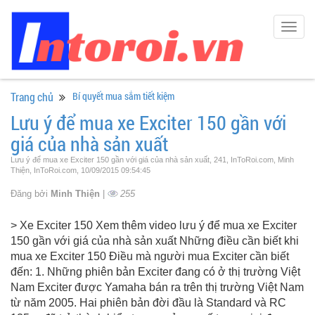
Togg
navig
Trang chủ
Bí quyết mua sắm tiết kiệm
Lưu ý để mua xe Exciter 150 gần với
giá của nhà sản xuất
Lưu ý để mua xe Exciter 150 gần với giá của nhà sản xuất, 241, InToRoi.com, Minh
Thiện, InToRoi.com, 10/09/2015 09:54:45
Đăng bởi
Minh Thiện
|
255
> Xe Exciter 150 Xem thêm video lưu ý để mua xe Exciter
150 gần với giá của nhà sản xuất Những điều cần biết khi
mua xe Exciter 150 Điều mà người mua Exciter cần biết
đến: 1. Những phiên bản Exciter đang có ở thị trường Việt
Nam Exciter được Yamaha bán ra trên thị trường Việt Nam
từ năm 2005. Hai phiên bản đời đầu là Standard và RC