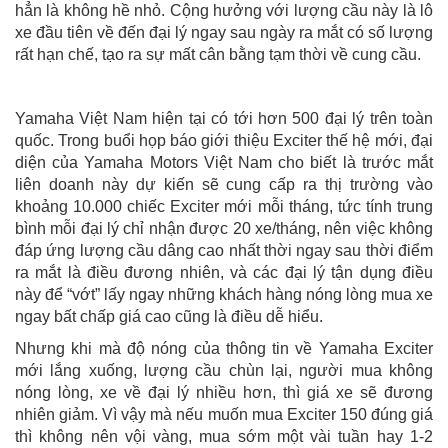
hẳn là không hề nhỏ. Cộng hưởng với lượng cầu này là lô
xe đầu tiên về đến đại lý ngay sau ngày ra mắt có số lượng
rất hạn chế, tạo ra sự mất cân bằng tạm thời về cung cầu.
Yamaha Việt Nam hiện tại có tới hơn 500 đại lý trên toàn
quốc. Trong buổi họp báo giới thiệu Exciter thế hệ mới, đại
diện của Yamaha Motors Việt Nam cho biết là trước mắt
liên doanh này dự kiến sẽ cung cấp ra thị trường vào
khoảng 10.000 chiếc Exciter mới mỗi tháng, tức tính trung
bình mỗi đại lý chỉ nhận được 20 xe/tháng, nên việc không
đáp ứng lượng cầu dâng cao nhất thời ngay sau thời điểm
ra mắt là điều đương nhiên, và các đại lý tận dụng điều
này để “vớt” lấy ngay những khách hàng nóng lòng mua xe
ngay bất chấp giá cao cũng là điều dễ hiểu.
Nhưng khi mà độ nóng của thông tin về Yamaha Exciter
mới lắng xuống, lượng cầu chùn lại, người mua không
nóng lòng, xe về đại lý nhiều hơn, thì giá xe sẽ đương
nhiên giảm. Vì vậy mà nếu muốn mua Exciter 150 đúng giá
thì không nên vội vàng, mua sớm một vài tuần hay 1-2