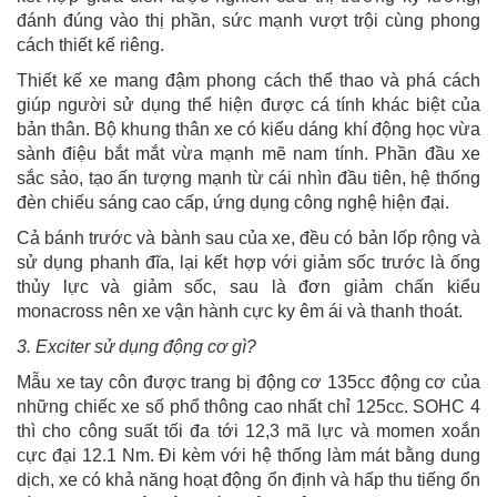
đánh đúng vào thị phần, sức mạnh vượt trội cùng phong
cách thiết kế riêng.
Thiết kế xe mang đậm phong cách thể thao và phá cách
giúp người sử dụng thể hiện được cá tính khác biệt của
bản thân. Bộ khung thân xe có kiểu dáng khí động học vừa
sành điệu bắt mắt vừa mạnh mẽ nam tính. Phần đầu xe
sắc sảo, tạo ấn tượng mạnh từ cái nhìn đầu tiên, hệ thống
đèn chiếu sáng cao cấp, ứng dụng công nghệ hiện đại.
Cả bánh trước và bành sau của xe, đều có bản lốp rộng và
sử dụng phanh đĩa, lại kết hợp với giảm sốc trước là ống
thủy lực và giảm sốc, sau là đơn giảm chấn kiểu
monacross nên xe vận hành cực ky êm ái và thanh thoát.
3. Exciter sử dụng động cơ gì?
Mẫu xe tay côn được trang bị động cơ 135cc động cơ của
những chiếc xe số phổ thông cao nhất chỉ 125cc. SOHC 4
thì cho công suất tối đa tới 12,3 mã lực và momen xoắn
cực đại 12.1 Nm. Đi kèm với hệ thống làm mát bằng dung
dịch, xe có khả năng hoạt động ổn định và hấp thu tiếng ổn