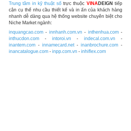
Trung tâm in kỹ thuật số
trực thuộc
VINA
DEIGN
tiếp
cận cụ thể nhu cầu thiết kế và in ấn của khách hàng
nhanh dễ dàng qua hệ thống website chuyên biệt cho
Niche Market ngành:
inquangcao.com
-
innhanh.com.vn
-
inthenhua.com
-
inthucdon.com
-
intoroi.vn
-
indecal.com.vn
-
inantem.com
-
innamecard.net
-
inanbrochure.com
-
inancatalogue.com
-
inpp.com.vn
-
inhiflex.com