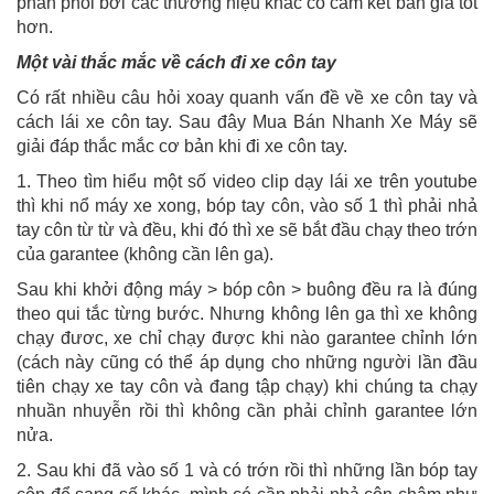
phân phối bởi các thương hiệu khác có cam kết bán giá tốt
hơn.
Một vài thắc mắc về cách đi xe côn tay
Có rất nhiều câu hỏi xoay quanh vấn đề về xe côn tay và
cách lái xe côn tay. Sau đây Mua Bán Nhanh Xe Máy sẽ
giải đáp thắc mắc cơ bản khi đi xe côn tay.
1. Theo tìm hiểu một số video clip dạy lái xe trên youtube
thì khi nổ máy xe xong, bóp tay côn, vào số 1 thì phải nhả
tay côn từ từ và đều, khi đó thì xe sẽ bắt đầu chạy theo trớn
của garantee (không cần lên ga).
Sau khi khởi động máy > bóp côn > buông đều ra là đúng
theo qui tắc từng bước. Nhưng không lên ga thì xe không
chạy đươc, xe chỉ chạy được khi nào garantee chỉnh lớn
(cách này cũng có thể áp dụng cho những người lần đầu
tiên chạy xe tay côn và đang tập chạy) khi chúng ta chạy
nhuần nhuyễn rồi thì không cần phải chỉnh garantee lớn
nửa.
2. Sau khi đã vào số 1 và có trớn rồi thì những lần bóp tay