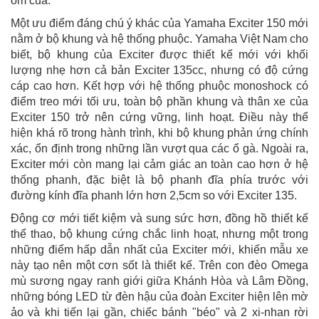
ôm cua.
Một ưu điểm đáng chú ý khác của Yamaha Exciter 150 mới
nằm ở bộ khung và hệ thống phuộc. Yamaha Việt Nam cho
biết, bộ khung của Exciter được thiết kế mới với khối
lượng nhẹ hơn cả bản Exciter 135cc, nhưng có độ cứng
cáp cao hơn. Kết hợp với hệ thống phuộc monoshock có
điểm treo mới tối ưu, toàn bộ phần khung và thân xe của
Exciter 150 trở nên cứng vững, linh hoạt. Điều này thể
hiện khá rõ trong hành trình, khi bộ khung phản ứng chính
xác, ổn định trong những lần vượt qua các ổ gà. Ngoài ra,
Exciter mới còn mang lại cảm giác an toàn cao hơn ở hệ
thống phanh, đặc biệt là bộ phanh đĩa phía trước với
đường kính đĩa phanh lớn hơn 2,5cm so với Exciter 135.
Động cơ mới tiết kiệm và sung sức hơn, đồng hồ thiết kế
thể thao, bộ khung cứng chắc linh hoạt, nhưng một trong
những điểm hấp dẫn nhất của Exciter mới, khiến mẫu xe
này tạo nên một cơn sốt là thiết kế. Trên con đèo Omega
mù sương ngay ranh giới giữa Khánh Hòa và Lâm Đồng,
những bóng LED từ đèn hậu của đoàn Exciter hiện lên mờ
ảo và khi tiến lại gần, chiếc bánh "béo" và 2 xi-nhan rời