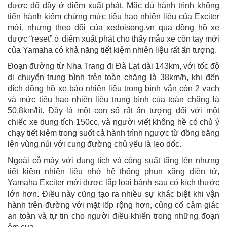
được đổ đầy ở điểm xuất phát. Mặc dù hành trình không
tiến hành kiểm chứng mức tiêu hao nhiên liệu của Exciter
mới, nhưng theo dõi của xedoisong.vn qua đồng hồ xe
được “reset” ở điểm xuất phát cho thấy mẫu xe côn tay mới
của Yamaha có khả năng tiết kiệm nhiên liệu rất ấn tượng.
Đoạn đường từ Nha Trang đi Đà Lạt dài 143km, với tốc độ
di chuyển trung bình trên toàn chặng là 38km/h, khi đến
đích đồng hồ xe báo nhiên liệu trong bình vẫn còn 2 vạch
và mức tiêu hao nhiên liệu trung bình của toàn chặng là
50,8km/lít. Đây là một con số rất ấn tượng đối với một
chiếc xe dung tích 150cc, và người viết không hề có chủ ý
chạy tiết kiệm trong suốt cả hành trình ngược từ đồng bằng
lên vùng núi với cung đường chủ yếu là leo dốc.
Ngoài cỗ máy với dung tích và công suất tăng lên nhưng
tiết kiệm nhiên liệu nhờ hệ thống phun xăng điện tử,
Yamaha Exciter mới được lắp loại bánh sau có kích thước
lớn hơn. Điều này cũng tạo ra nhiều sự khác biệt khi vận
hành trên đường với mặt lốp rộng hơn, củng cố cảm giác
an toàn và tự tin cho người điều khiển trong những đoạn