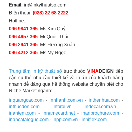
Email:
in@inkythuatso.com
Điện thoại:
(028) 22 68 2222
Hotline:
096 9841 365
Ms Kim Quý
096 4657 365
Mr Quốc Thái
096 2941 365
Ms Hương Xuân
096 4212 365
Ms Mỹ Ngọc
Trung tâm in kỹ thuật số
trực thuộc
VINA
DEIGN
tiếp
cận cụ thể nhu cầu thiết kế và in ấn của khách hàng
nhanh dễ dàng qua hệ thống website chuyên biệt cho
Niche Market ngành:
inquangcao.com
-
innhanh.com.vn
-
inthenhua.com
-
inthucdon.com
-
intoroi.vn
-
indecal.com.vn
-
inantem.com
-
innamecard.net
-
inanbrochure.com
-
inancatalogue.com
-
inpp.com.vn
-
inhiflex.com