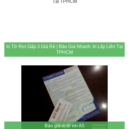
In Tờ Rơi Gấp 3 Giá Rẻ | Báo Giá Nhanh, In Lấy Liền Tại
TPHCM
Báo giá in tờ rơi A5