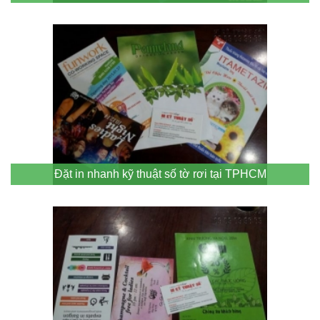
Đặt in nhanh kỹ thuật số tờ rơi tại TPHCM