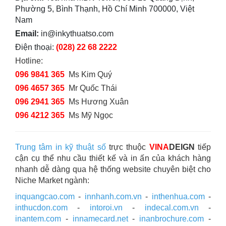
Phường 5, Bình Thạnh, Hồ Chí Minh 700000, Việt
Nam
Email:
in@inkythuatso.com
Điện thoại:
(028) 22 68 2222
Hotline:
096 9841 365
Ms Kim Quý
096 4657 365
Mr Quốc Thái
096 2941 365
Ms Hương Xuân
096 4212 365
Ms Mỹ Ngọc
Trung tâm in kỹ thuật số
trực thuộc
VINA
DEIGN
tiếp
cận cụ thể nhu cầu thiết kế và in ấn của khách hàng
nhanh dễ dàng qua hệ thống website chuyên biệt cho
Niche Market ngành:
inquangcao.com
-
innhanh.com.vn
-
inthenhua.com
-
inthucdon.com
-
intoroi.vn
-
indecal.com.vn
-
inantem.com
-
innamecard.net
-
inanbrochure.com
-