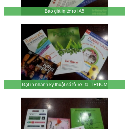
Báo giá in tờ rơi A5
Đặt in nhanh kỹ thuật số tờ rơi tại TPHCM