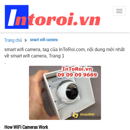
Togg
navig
Trang chủ
smart wifi camera
smart wifi camera, tag của InToRoi.com, nội dung mới nhất
về smart wifi camera, Trang 1
.
How WiFi Cameras Work