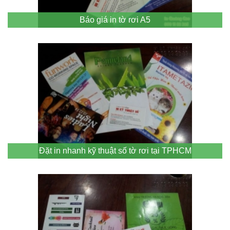
Báo giá in tờ rơi A5
Đặt in nhanh kỹ thuật số tờ rơi tại TPHCM