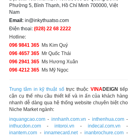
Phường 5, Bình Thạnh, Hồ Chí Minh 700000, Việt
Nam
Email:
in@inkythuatso.com
Điện thoại:
(028) 22 68 2222
Hotline:
096 9841 365
Ms Kim Quý
096 4657 365
Mr Quốc Thái
096 2941 365
Ms Hương Xuân
096 4212 365
Ms Mỹ Ngọc
Trung tâm in kỹ thuật số
trực thuộc
VINA
DEIGN
tiếp
cận cụ thể nhu cầu thiết kế và in ấn của khách hàng
nhanh dễ dàng qua hệ thống website chuyên biệt cho
Niche Market ngành:
inquangcao.com
-
innhanh.com.vn
-
inthenhua.com
-
inthucdon.com
-
intoroi.vn
-
indecal.com.vn
-
inantem.com
-
innamecard.net
-
inanbrochure.com
-