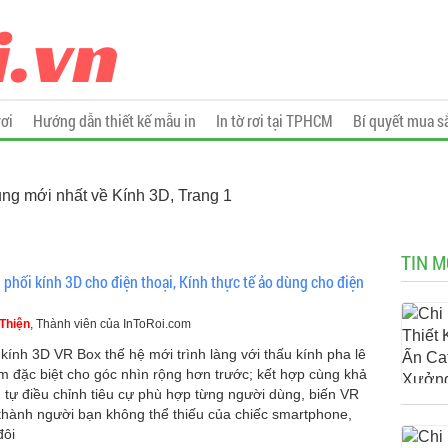
rơi
Hướng dẫn thiết kế mẫu in
In tờ rơi tại TPHCM
Bí quyết mua s
ung mới nhất về Kính 3D, Trang 1
TIN M
 phối kính 3D cho điện thoại, Kính thực tế ảo dùng cho điện
i
Thiện
, Thành viên của InToRoi.com
kính 3D VR Box thế hệ mới trình làng với thấu kính pha lê
 đặc biệt cho góc nhìn rộng hơn trước; kết hợp cùng khả
 tự điều chỉnh tiêu cự phù hợp từng người dùng, biến VR
thành người bạn không thể thiếu của chiếc smartphone,
đôi