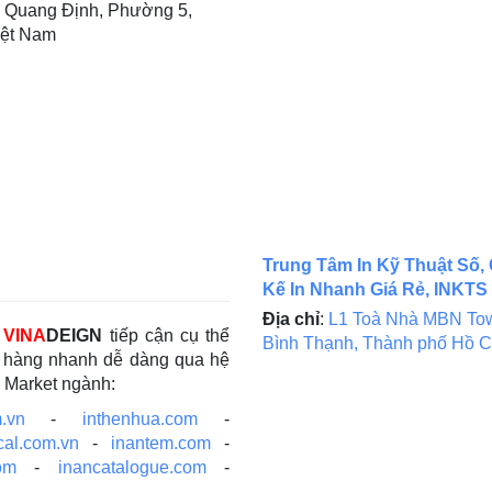
 Quang Định, Phường 5,
iệt Nam
Trung Tâm In Kỹ Thuật Số, 
Kế In Nhanh Giá Rẻ, INKTS
Địa chỉ
:
L1 Toà Nhà MBN Tow
c
VINA
DEIGN
tiếp cận cụ thể
Bình Thạnh, Thành phố Hồ C
ch hàng nhanh dễ dàng qua hệ
e Market ngành:
.vn
-
inthenhua.com
-
cal.com.vn
-
inantem.com
-
om
-
inancatalogue.com
-