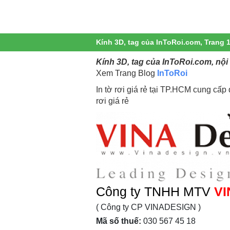
Kính 3D, tag của InToRoi.com, Trang 
Kính 3D, tag của InToRoi.com, nội
Xem Trang Blog
InToRoi
In tờ rơi giá rẻ tại TP.HCM cung cấp dị
rơi giá rẻ
Công ty TNHH MTV
VI
( Công ty CP VINADESIGN )
Mã số thuế:
030 567 45 18