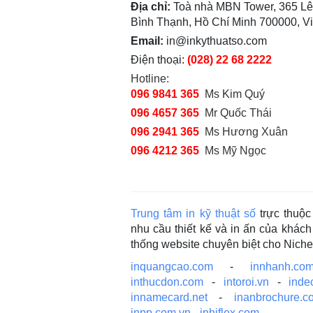
Địa chỉ:
Toà nhà MBN Tower, 365 Lê
Bình Thạnh, Hồ Chí Minh 700000, V
Email:
in@inkythuatso.com
Điện thoại:
(028) 22 68 2222
Hotline:
096 9841 365
Ms Kim Quý
096 4657 365
Mr Quốc Thái
096 2941 365
Ms Hương Xuân
096 4212 365
Ms Mỹ Ngọc
Trung tâm in kỹ thuật số
trực thuộ
nhu cầu thiết kế và in ấn của khá
thống website chuyên biệt cho Nich
inquangcao.com
-
innhanh.com
inthucdon.com
-
intoroi.vn
-
inde
innamecard.net
-
inanbrochure.c
inpp.com.vn
-
inhiflex.com