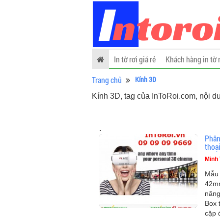
In tờ rơi giá rẻ
Khách hàng in tờ 
Trang chủ
Kính 3D
Kính 3D, tag của InToRoi.com, nội d
.
Phân
thoạ
Minh 
Mẫu 
42mm
năng
Box 
cặp 