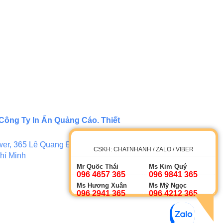
Công Ty In Ấn Quảng Cáo. Thiết
er, 365 Lê Quang Định, Phường 5,
CSKH: CHATNHANH / ZALO / VIBER
hí Minh
Mr Quốc Thái
Ms Kim Quý
096 4657 365
096 9841 365
Ms Hương Xuân
Ms Mỹ Ngọc
096 2941 365
096 4212 365