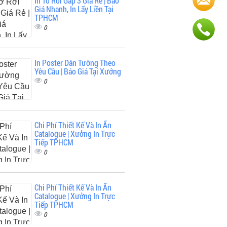
In Tờ Rơi Gấp 3 Giá Rẻ | Báo
Giá Nhanh, In Lấy Liền Tại
TPHCM
0
In Poster Dán Tường Theo
Yêu Cầu | Báo Giá Tại Xưởng
0
Chi Phí Thiết Kế Và In Ấn
Catalogue | Xưởng In Trực
Tiếp TPHCM
0
Chi Phí Thiết Kế Và In Ấn
Catalogue | Xưởng In Trực
Tiếp TPHCM
0