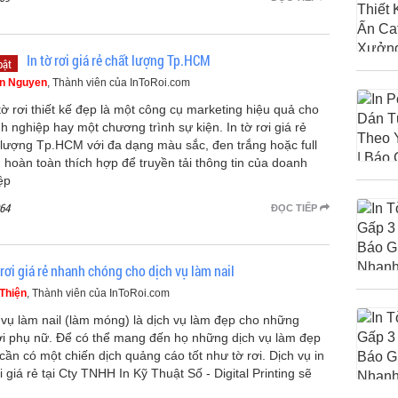
In tờ rơi giá rẻ chất lượng Tp.HCM
bật
n Nguyen
, Thành viên của InToRoi.com
tờ rơi thiết kế đẹp là một công cụ marketing hiệu quả cho
h nghiệp hay một chương trình sự kiện. In tờ rơi giá rẻ
 lượng Tp.HCM với đa dạng màu sắc, đen trắng hoặc full
 hoàn toàn thích hợp để truyền tải thông tin của doanh
ệp
64
ĐỌC TIẾP
 rơi giá rẻ nhanh chóng cho dịch vụ làm nail
Thiện
, Thành viên của InToRoi.com
 vụ làm nail (làm móng) là dịch vụ làm đẹp cho những
i phụ nữ. Để có thể mang đến họ những dịch vụ làm đẹp
 cần có một chiến dịch quảng cáo tốt như tờ rơi. Dịch vụ in
i giá rẻ tại Cty TNHH In Kỹ Thuật Số - Digital Printing sẽ