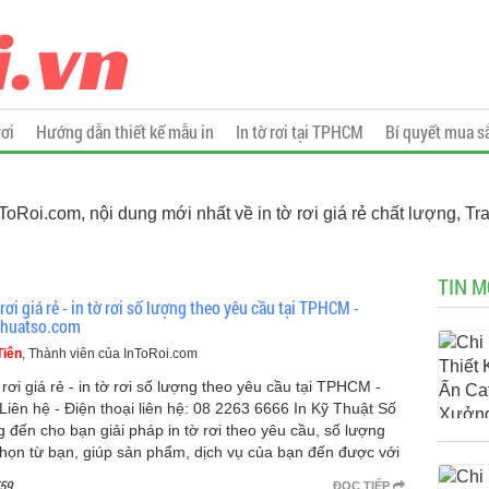
rơi
Hướng dẫn thiết kế mẫu in
In tờ rơi tại TPHCM
Bí quyết mua s
InToRoi.com, nội dung mới nhất về in tờ rơi giá rẻ chất lượng, Tr
TIN M
 rơi giá rẻ - in tờ rơi số lượng theo yêu cầu tại TPHCM -
thuatso.com
Tiên
, Thành viên của InToRoi.com
 rơi giá rẻ - in tờ rơi số lượng theo yêu cầu tại TPHCM -
 Liên hệ - Điện thoại liên hệ: 08 2263 6666 In Kỹ Thuật Số
 đến cho bạn giải pháp in tờ rơi theo yêu cầu, số lượng
chọn từ bạn, giúp sản phẩm, dịch vụ của bạn đến được với
59
ĐỌC TIẾP