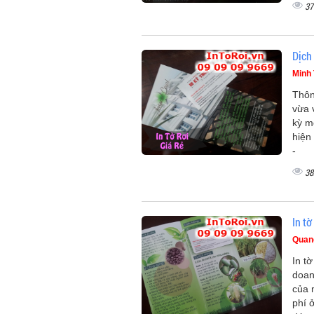
37
Dịch 
Minh 
Thôn
vừa 
kỳ m
hiện
-
38
In tờ
Quan
In tờ
doan
của 
phí 