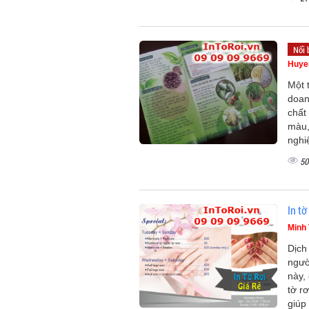
Nổi 
Huye
Một 
doan
chất
màu,
nghi
50
In tờ
Minh 
Dịch
ngườ
này,
tờ rơ
giúp