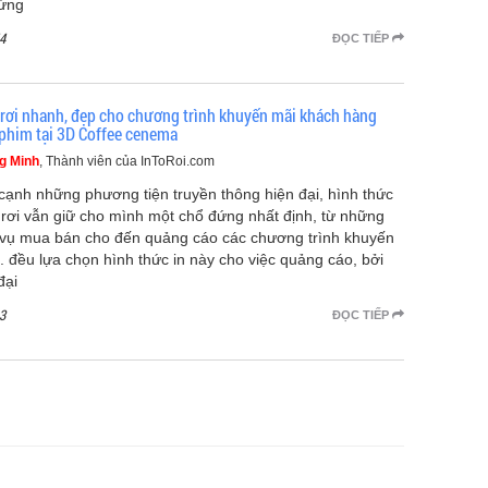
ứng
4
ĐỌC TIẾP
ờ rơi nhanh, đẹp cho chương trình khuyến mãi khách hàng
phim tại 3D Coffee cenema
g Minh
, Thành viên của InToRoi.com
cạnh những phương tiện truyền thông hiện đại, hình thức
ờ rơi vẫn giữ cho mình một chổ đứng nhất định, từ những
 vụ mua bán cho đến quảng cáo các chương trình khuyến
.. đều lựa chọn hình thức in này cho việc quảng cáo, bởi
đại
3
ĐỌC TIẾP