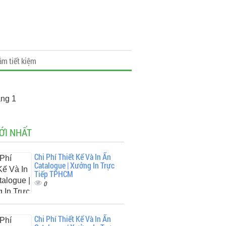
ắm tiết kiệm
ang 1
ỚI NHẤT
Chi Phí Thiết Kế Và In Ấn
Catalogue | Xưởng In Trực
Tiếp TPHCM
0
Chi Phí Thiết Kế Và In Ấn