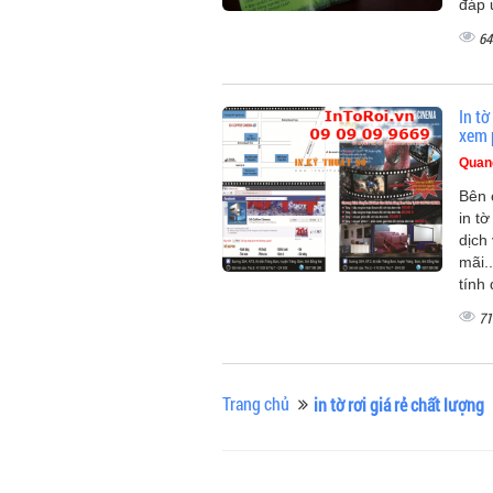
đáp 
64
In t
xem 
Quan
Bên 
in t
dịch
mãi.
tính 
71
Trang chủ
in tờ rơi giá rẻ chất lượng