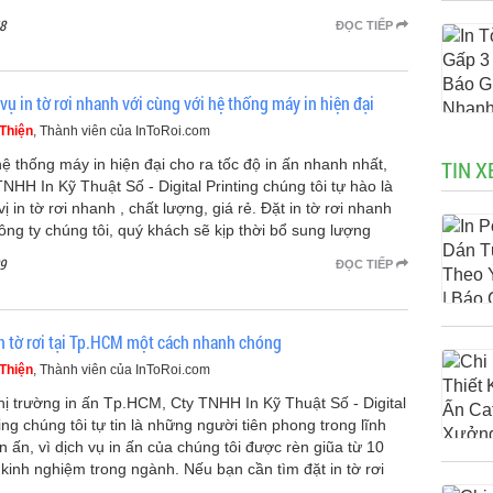
8
ĐỌC TIẾP
vụ in tờ rơi nhanh với cùng với hệ thống máy in hiện đại
Thiện
, Thành viên của InToRoi.com
hệ thống máy in hiện đại cho ra tốc độ in ấn nhanh nhất,
TIN X
TNHH In Kỹ Thuật Số - Digital Printing chúng tôi tự hào là
ị in tờ rơi nhanh , chất lượng, giá rẻ. Đặt in tờ rơi nhanh
Công ty chúng tôi, quý khách sẽ kịp thời bổ sung lượng
9
ĐỌC TIẾP
in tờ rơi tại Tp.HCM một cách nhanh chóng
Thiện
, Thành viên của InToRoi.com
thị trường in ấn Tp.HCM, Cty TNHH In Kỹ Thuật Số - Digital
ing chúng tôi tự tin là những người tiên phong trong lĩnh
in ấn, vì dịch vụ in ấn của chúng tôi được rèn giũa từ 10
kinh nghiệm trong ngành. Nếu bạn cần tìm đặt in tờ rơi