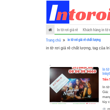
In tờ rơi giá rẻ
Khách hàng in tờ 
Trang chủ
in tờ rơi giá rẻ chất lượng
in tờ rơi giá rẻ chất lượng, tag của 
.
In tờ
Inky
Tiên 
In tờ
Giá:
mang
tùy 
27