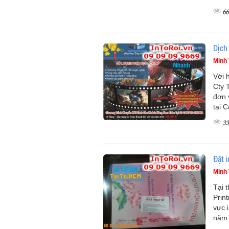
66
Dịch 
Minh 
Với 
Cty 
đơn v
tại 
33
Đặt 
Minh 
Tại 
Print
vực 
năm 