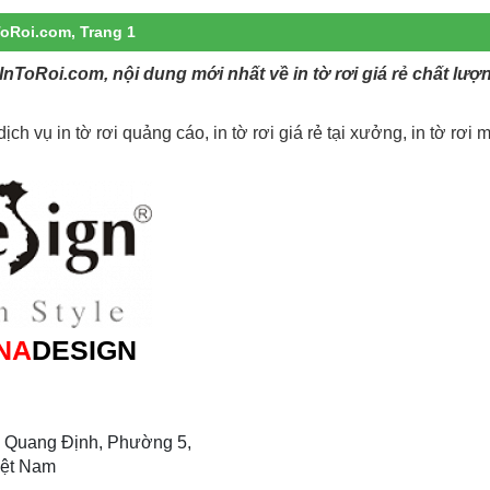
nToRoi.com, Trang 1
a InToRoi.com, nội dung mới nhất về in tờ rơi giá rẻ chất lượ
ch vụ in tờ rơi quảng cáo, in tờ rơi giá rẻ tại xưởng, in tờ rơi m
NA
DESIGN
 Quang Định, Phường 5,
iệt Nam