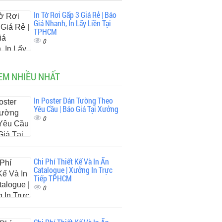
In Tờ Rơi Gấp 3 Giá Rẻ | Báo
Giá Nhanh, In Lấy Liền Tại
TPHCM
0
EM NHIỀU NHẤT
In Poster Dán Tường Theo
Yêu Cầu | Báo Giá Tại Xưởng
0
Chi Phí Thiết Kế Và In Ấn
Catalogue | Xưởng In Trực
Tiếp TPHCM
0