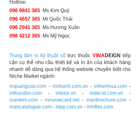
Hotline:
096 9841 365
Ms Kim Quý
096 4657 365
Mr Quốc Thái
096 2941 365
Ms Hương Xuân
096 4212 365
Ms Mỹ Ngọc
Trung tâm in kỹ thuật số
trực thuộc
VINA
DEIGN
tiếp
cận cụ thể nhu cầu thiết kế và in ấn của khách hàng
nhanh dễ dàng qua hệ thống website chuyên biệt cho
Niche Market ngành:
inquangcao.com
-
innhanh.com.vn
-
inthenhua.com
-
inthucdon.com
-
intoroi.vn
-
indecal.com.vn
-
inantem.com
-
innamecard.net
-
inanbrochure.com
-
inancatalogue.com
-
inpp.com.vn
-
inhiflex.com