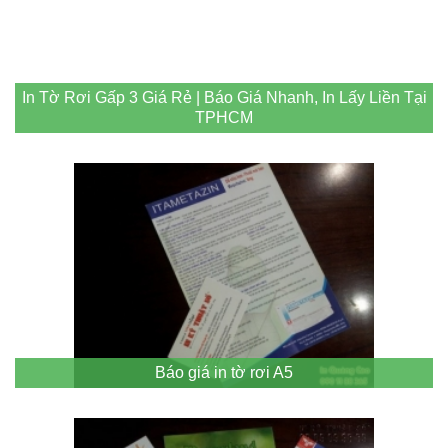
In Tờ Rơi Gấp 3 Giá Rẻ | Báo Giá Nhanh, In Lấy Liền Tại
TPHCM
Báo giá in tờ rơi A5