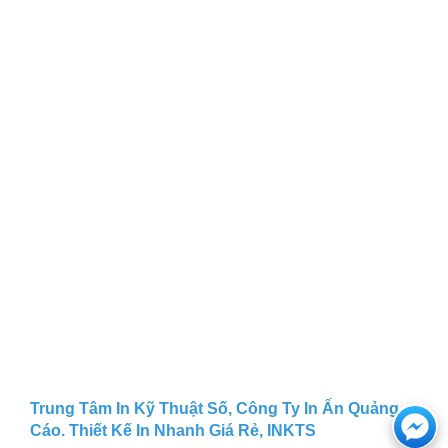
Trung Tâm In Kỹ Thuật Số, Công Ty In Ấn Quảng
Ch
Cáo. Thiết Kế In Nhanh Giá Rẻ, INKTS