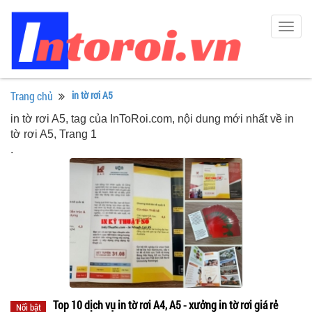
Togg
navig
Trang chủ
in tờ rơi A5
in tờ rơi A5, tag của InToRoi.com, nội dung mới nhất về in
tờ rơi A5, Trang 1
.
Top 10 dịch vụ in tờ rơi A4, A5 - xưởng in tờ rơi giá rẻ
Nổi bật