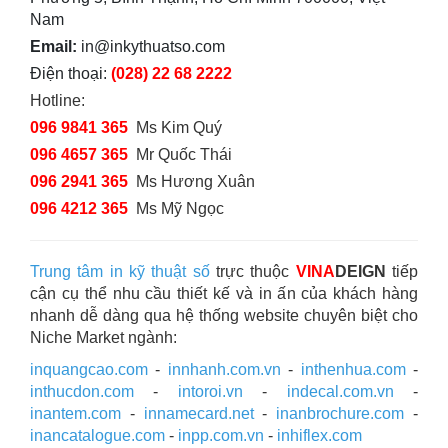
Nam
Email:
in@inkythuatso.com
Điện thoại:
(028) 22 68 2222
Hotline:
096 9841 365
Ms Kim Quý
096 4657 365
Mr Quốc Thái
096 2941 365
Ms Hương Xuân
096 4212 365
Ms Mỹ Ngọc
Trung tâm in kỹ thuật số
trực thuộc
VINA
DEIGN
tiếp
cận cụ thể nhu cầu thiết kế và in ấn của khách hàng
nhanh dễ dàng qua hệ thống website chuyên biệt cho
Niche Market ngành:
inquangcao.com
-
innhanh.com.vn
-
inthenhua.com
-
inthucdon.com
-
intoroi.vn
-
indecal.com.vn
-
inantem.com
-
innamecard.net
-
inanbrochure.com
-
inancatalogue.com
-
inpp.com.vn
-
inhiflex.com