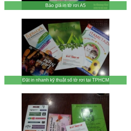
Báo giá in tờ rơi A5
Đặt in nhanh kỹ thuật số tờ rơi tại TPHCM