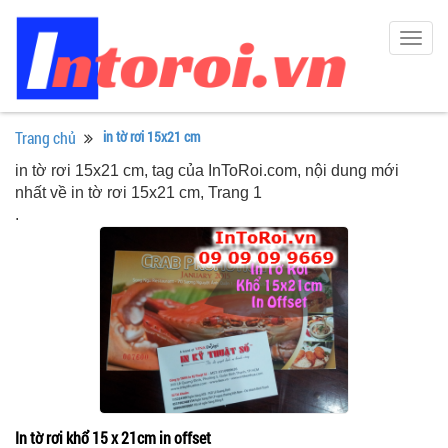
Togg
navig
Trang chủ
in tờ rơi 15x21 cm
in tờ rơi 15x21 cm, tag của InToRoi.com, nội dung mới
nhất về in tờ rơi 15x21 cm, Trang 1
.
In tờ rơi khổ 15 x 21cm in offset