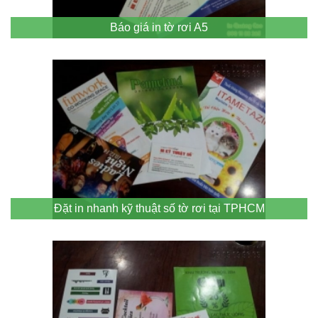
Báo giá in tờ rơi A5
Đặt in nhanh kỹ thuật số tờ rơi tại TPHCM