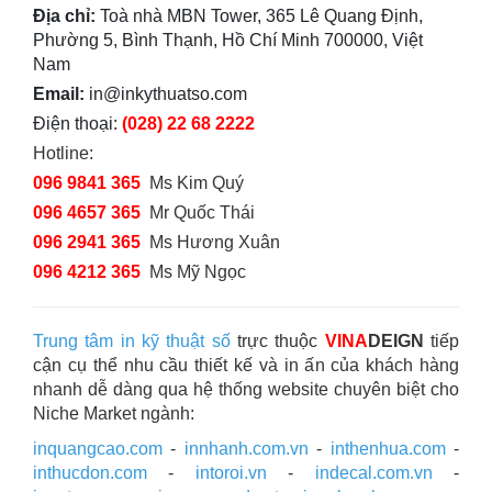
Địa chỉ:
Toà nhà MBN Tower, 365 Lê Quang Định,
Phường 5, Bình Thạnh, Hồ Chí Minh 700000, Việt
Nam
Email:
in@inkythuatso.com
Điện thoại:
(028) 22 68 2222
Hotline:
096 9841 365
Ms Kim Quý
096 4657 365
Mr Quốc Thái
096 2941 365
Ms Hương Xuân
096 4212 365
Ms Mỹ Ngọc
Trung tâm in kỹ thuật số
trực thuộc
VINA
DEIGN
tiếp
cận cụ thể nhu cầu thiết kế và in ấn của khách hàng
nhanh dễ dàng qua hệ thống website chuyên biệt cho
Niche Market ngành:
inquangcao.com
-
innhanh.com.vn
-
inthenhua.com
-
inthucdon.com
-
intoroi.vn
-
indecal.com.vn
-