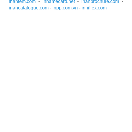
inantem.com
-
innamecard.net
-
inanbrochure.com
-
inancatalogue.com
-
inpp.com.vn
-
inhiflex.com