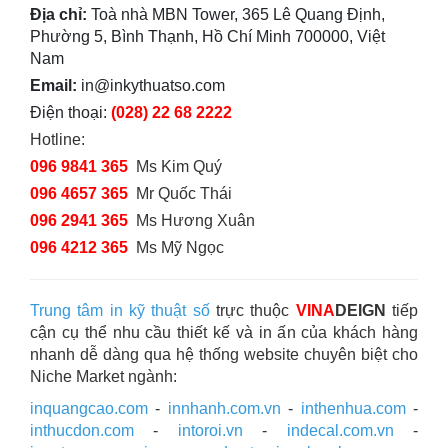
Địa chỉ:
Toà nhà MBN Tower, 365 Lê Quang Định,
Phường 5, Bình Thạnh, Hồ Chí Minh 700000, Việt
Nam
Email:
in@inkythuatso.com
Điện thoại:
(028) 22 68 2222
Hotline:
096 9841 365
Ms Kim Quý
096 4657 365
Mr Quốc Thái
096 2941 365
Ms Hương Xuân
096 4212 365
Ms Mỹ Ngọc
Trung tâm in kỹ thuật số
trực thuộc
VINA
DEIGN
tiếp
cận cụ thể nhu cầu thiết kế và in ấn của khách hàng
nhanh dễ dàng qua hệ thống website chuyên biệt cho
Niche Market ngành:
inquangcao.com
-
innhanh.com.vn
-
inthenhua.com
-
inthucdon.com
-
intoroi.vn
-
indecal.com.vn
-