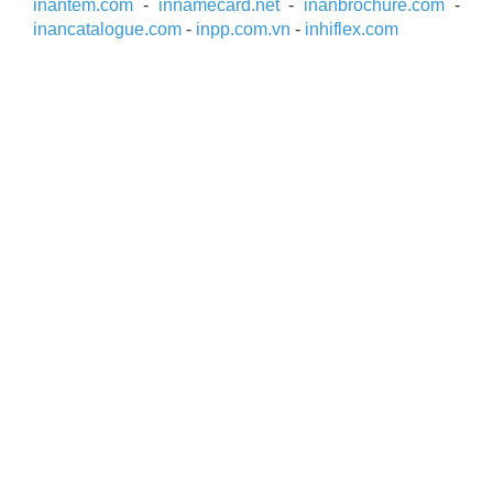
inantem.com
-
innamecard.net
-
inanbrochure.com
-
inancatalogue.com
-
inpp.com.vn
-
inhiflex.com