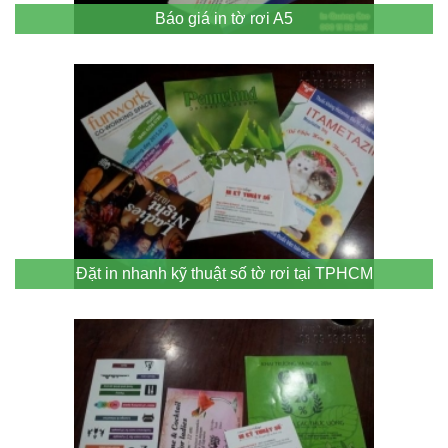
Báo giá in tờ rơi A5
Đặt in nhanh kỹ thuật số tờ rơi tại TPHCM