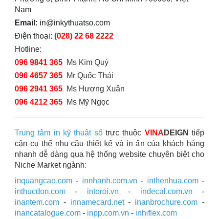
Nam
Email:
in@inkythuatso.com
Điện thoại:
(028) 22 68 2222
Hotline:
096 9841 365
Ms Kim Quý
096 4657 365
Mr Quốc Thái
096 2941 365
Ms Hương Xuân
096 4212 365
Ms Mỹ Ngọc
Trung tâm in kỹ thuật số
trực thuộc
VINA
DEIGN
tiếp
cận cụ thể nhu cầu thiết kế và in ấn của khách hàng
nhanh dễ dàng qua hệ thống website chuyên biệt cho
Niche Market ngành:
inquangcao.com
-
innhanh.com.vn
-
inthenhua.com
-
inthucdon.com
-
intoroi.vn
-
indecal.com.vn
-
inantem.com
-
innamecard.net
-
inanbrochure.com
-
inancatalogue.com
-
inpp.com.vn
-
inhiflex.com