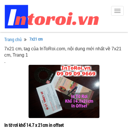
Togg
navig
Trang chủ
7x21 cm
7x21 cm, tag của InToRoi.com, nội dung mới nhất về 7x21
cm, Trang 1
.
In tờ rơi khổ 14.7 x 21cm in offset